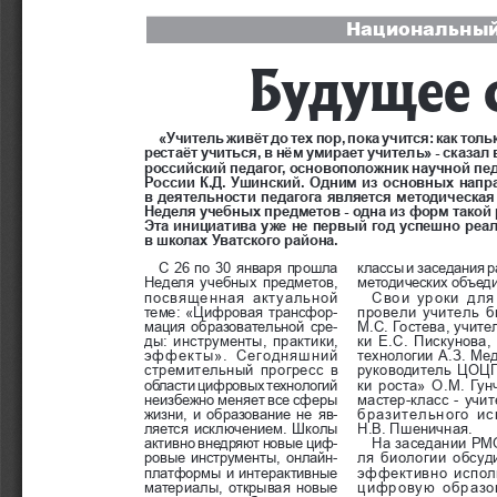
Национальный
Будущее 
«Учитель живёт до тех пор, пока учится: как толь
рестаёт учиться, в нём умирает учитель» - сказал
российский педагог, основоположник научной пед
России К.Д. Ушинский. Одним из основных напр
в деятельности педагога является методическая р
Неделя учебных предметов
- одна из форм такой 
Эта инициатива уже не первый год успешно реал
в школах Уватского района.
С 26 по 30 января прошла 
классы и заседания 
Неделя учебных предметов, 
методических объеди
посвященная актуальной 
Свои уроки для
теме: «Цифровая трансфор
-
провели учитель б
мация образовательной сре
-
М.С. Гостева, учите
ды: инструменты, практики, 
ки Е.С. Пискунова, 
эффекты». Сегодняшний 
технологии А.З. Мед
стремительный прогресс в 
руководитель ЦОЦ
области цифровых технологий 
ки роста» О.М. Гунч
неизбежно меняет все сферы 
мастер-класс - учит
жизни, и образование не яв
-
бразительного ис
ляется исключением. Школы 
Н.В.
Пшеничная.
активно внедряют новые циф
-
На заседании РМ
ровые инструменты, онлайн-
ля биологии обсуди
платформы и интерактивные 
эффективно испол
материалы, открывая новые 
цифровую образо