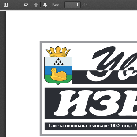
Page:
of 4
Toggle
Find
Previous
Next
Sidebar
Газета основана в январе 1932 года. 