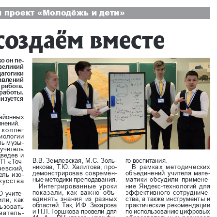
 проект «Молодёжь и дети»
создаём вместе
ко он пе
-
 великий 
агогики 
авлений 
абота.  
работы. 
изуется 
районных 
нений. 
 коллег 
иологии 
ль музы
-
учитель 
ведев и 
В.В.
Землевская, М.С. Золь
-
го воспитания.
ГП «Точ
-
никова, Т.Ю. Халитова, про
-
В рамках методических 
евский, 
демонстрировав современ
-
объединений учителя мате
-
ель изо
-
ные методики преподавания.
матики обсудили примене
-
кусства 
Интегрированные уроки 
ние Яндекс-технологий для 
показали, как важно объ
-
эффективного сотрудниче
-
О учите
-
единять знания из разных 
ства, а также инструменты и 
ли, как 
областей. Так, И.Ф. Захарова 
практические рекомендации 
ьзовать 
и Н.Л.
Горшкова провели для 
по использованию цифровых 
ватель
-