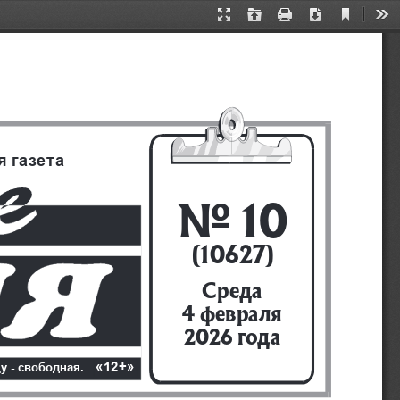
Current
Presentation
Open
Print
Download
Too
View
Mode
 газета
No 10
(10627)
Среда 
4 февраля
2026 года
«12+»
цу - свободная.