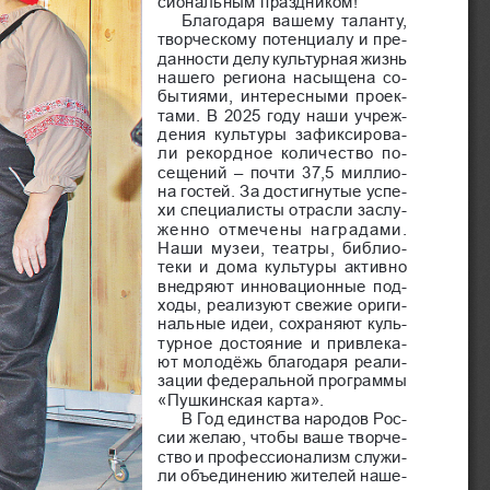
Благодаря вашему таланту, 
творческо
му потенциалу и пре
-
данности делу культурная жизнь 
нашего региона насыщена со
-
бытиями, интересными проек
-
тами. В 2025 году наши учреж
-
дения культуры зафиксирова
-
ли рекордное количество по
-
сещений – почти 37,5 миллио
-
на гостей. За достигнутые успе
-
хи специалисты отрасли заслу
-
женно отмечены наградами. 
Наши музеи, театры, библио
-
теки и дома культуры активно 
внедряют инновационные под
-
ходы, реализуют свежие ориги
-
нальные идеи, сохраняют куль
-
турное достояние и привлека
-
ют молодёжь благодаря реали
-
зации федеральной программы 
«Пушкинская карта».
В Год единства народов Рос
-
сии желаю, чтобы ваше творче
-
ство и профессионализм служи
-
ли объединению жителей наше
-