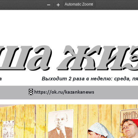
Zoom
Zoom
Out
In
а
Выходит 2 раза в неделю: среда, 
http://www.ourlife72.ru	   	   	   	   https://ok.ru/kazankаnews