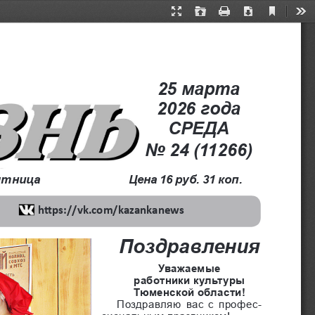
Current
Presentation
Open
Print
Download
Too
View
Mode
25 марта
2026 года  
СРЕДА
No 24 (11266)
пятница
Цена 16 руб. 31 коп.
https://vk.com/kazankаnews
Поздравления
У
важа
емые 
работники культуры 
Тюменской области!
Поздравляю вас с профес-
сиональным праздником!