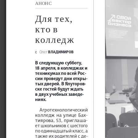
АНОНС
Для тех, 
кто в 
колледж
 ВЛАДИМИРОВ
Олег
c
В следующую субботу, 
18 апреля, в колледжах и 
техникумах по всей Рос-
сии проведут дни откры-
тых дверей. В Ялуторов-
ске гостей будут ждать 
в двух учебных заведе-
ниях.
Агротехнологический 
колледж на улице Бах-
тиярова, 53, приглаша-
ет школьников с шестого 
по одиннадцатый класс, а 
также их родителей с де-