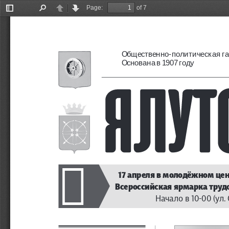
Page:
of 7
Toggle
Find
Previous
Next
Sidebar
Общественно-политическая газ
Основана в 1907 году

17 апреля в молодёжном цен
Всероссийская ярмарка трудо
Начало в 10-00 (ул.