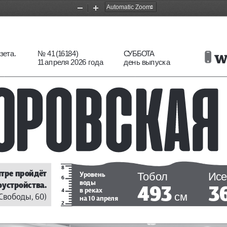
Zoom
Zoom
Out
In
 w
ета. 
СУББОТА
No 41 (16184)
11 апреля 2026 года
день выпуска
8
тре пройдёт 
Тобол 
Исе
Уровень 
6
воды
устройства.  
493
3
в реках
4
см
 Свободы, 60)
на 10 апреля
2