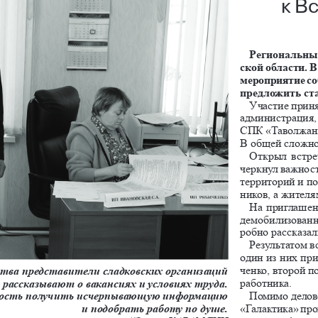
к В
региональный
ской области. 
мероприятие соб
предложить ст
Участие прин
администрация,
СПК «Таволжан»
В общей сложно
Открыл встре
черкнул важност
территорий и п
ников, а жителя
На приглашен
демобилизован
робно рассказал
Результатом в
один из них при
ченко, второй п
тва представители сладковских организаций 
работника.
рассказывают о вакансиях и условиях труда. 
Помимо делово
ность получить исчерпывающую информацию 
«Галактика» про
и подобрать работу по душе. 