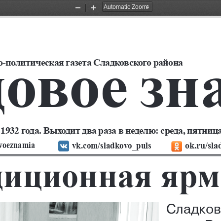
Zoom
Zoom
Out
In
овое зн
-политическая газета Сладковского района
1932 года. выходит два раза в неделю: среда, пятница.
voeznamia
vk.com/sladkovo_puls
ok.ru/sla
диционная ярм
Сладков