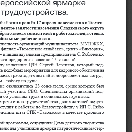
сероссийской ярмарке 
трудоустройства.
 её этап прошёл 17 апреля повсеместно в тюмен-
в центре занятости населения Сладковского округа 
рало вместе соискателей и работодателей, готовых 
абильные рабочие места.
яли шесть организаций муниципалитета: МУП ЖКХ, 
 филиал «Тюменской авиабазы», центр «Виктория», 
 и индивидуальный предприниматель С. Рябиченко. 
сти предприятия заявили 47 вакансий.
чу начальник ЦЗН Сергей Черепков, который под-
ь подобных мероприятий для кадрового обеспечения 
ожелал работодателям найти добросовестных сотруд-
м – работу по душе.
ие откликнулись 23 соискателя, среди которых был 
ный участник СВО. Специалисты организаций под-
и об условиях труда и социальных гарантиях.
стречи стало трудоустройство двоих жителей округа: 
ступит к работам по благоустройству у ИП С. Ряби-
ополнит штат СПК «Таволжан» в качестве кухонного 
й программы, сотрудники Дома детского творчества 
вели для участников ярмарки патриотический мастер-