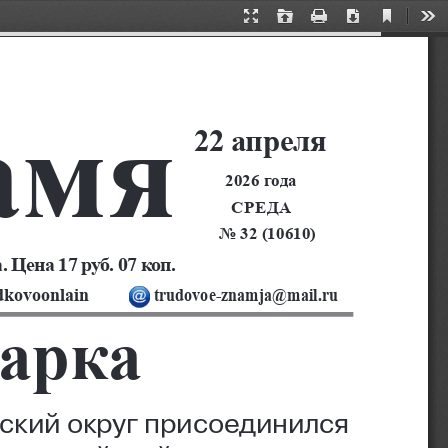
Current
Presentation
Open
Print
Download
Too
View
Mode
амя
22 
апреля
2026 
года
Среда
   No 32 (10610)
 Цена 17 руб. 07 коп.
dkovoonlain
trudovoe-znamja@mail.ru
арка
ский округ присоединился 