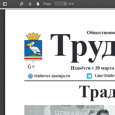
Page:
of 4
Toggle
Find
Previous
Next
Sidebar
труд
общественно
6+
Издаётся с 20 марта 
t.me/
trudo
trudovoe-znamja.ru
тра