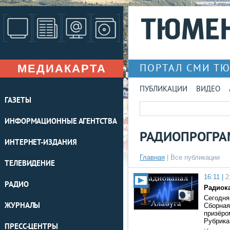
МЕДИАКАРТА
ПОРТАЛ СМИ Т
ПУБЛИКАЦИИ
ВИДЕО
ГАЗЕТЫ
ИНФОРМАЦИОННЫЕ АГЕНТСТВА
РАДИОПРОГРАМ
ИНТЕРНЕТ-ИЗДАНИЯ
Главная
|
Все публикации
ТЕЛЕВИДЕНИЕ
16:11 |
2
РАДИО
Радиока
Сегодня
ЖУРНАЛЫ
Сборная
призёро
Рубрика
ПРЕСС-ЦЕНТРЫ