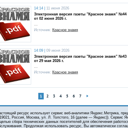
14:14 |
11 июня 2026
Электронная версия газеты "Красное знамя" №44
от 02 июня 2026 г.
…
Источник:
Красное знамя
14:09 |
09 июня 2026
Электронная версия газеты "Красное знамя" №43
от 29 мая 2026 г.
…
Источник:
Красное знамя
1
2
3
4
5
6
7
О ПРОЕКТЕ
КОНТАКТЫ
астоящий ресурс использует сервис веб-аналитики Яндекс.Метрика, пр
119021, Россия, Москва, ул. Л. Толстого, 16 (далее — Яндекс)). Сервис 
 целью сбора технических данных посетителей для обеспечения работос
© 2001-2026 Сетевое издание Тюмень Медиа. При испол
бслуживания. Продолжая использовать ресурс, Вы автоматически согла
обязательна.