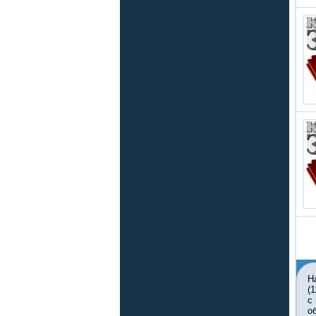
Н
(
с
о