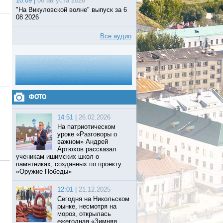
10:09 |
06 августа 2026
"На Викуловской волне" выпуск за 6
08 2026
Все аудио
ФОТО
14:51 |
26.02.2026
На патриотическом
уроке «Разговоры о
важном» Андрей
Артюхов рассказал
ученикам ишимских школ о
памятниках, созданных по проекту
«Оружие Победы»
12:01 |
21.12.2025
Сегодня на Никольском
рынке, несмотря на
мороз, открылась
ежегодная «Зимняя