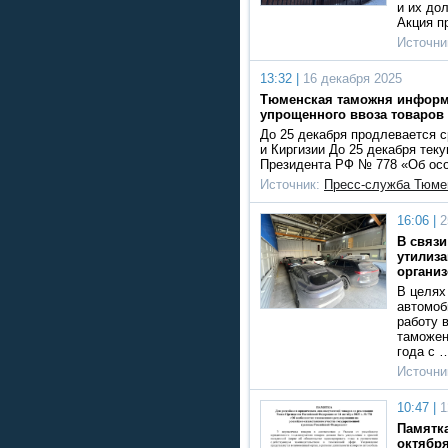
и их до
Акция п
Источни
13:32 |
16 декабря 2025
Тюменская таможня информи
упрощенного ввоза товаров 
До 25 декабря продлевается с
и Киргизии До 25 декабря тек
Президента РФ № 778 «Об ос
Источник:
Пресс-служба Тюме
16:06 |
2
В связи
утилиз
организ
В целях
автомоб
работу 
таможен
года с 
Источни
10:47 |
1
Памятка
октября