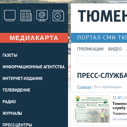
МЕДИАКАРТА
ПОРТАЛ СМИ Т
ПУБЛИКАЦИИ
ВИДЕО
ГАЗЕТЫ
ИНФОРМАЦИОННЫЕ АГЕНТСТВА
ПРЕСС-СЛУЖБ
ИНТЕРНЕТ-ИЗДАНИЯ
Главная
|
Все публикации
ТЕЛЕВИДЕНИЕ
11:40 |
0
РАДИО
Тюменс
службу
ЖУРНАЛЫ
Тюменск
Источни
ПРЕСС-ЦЕНТРЫ