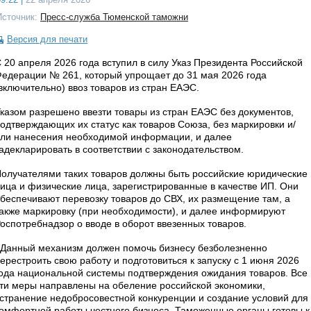
Источник:
Пресс-служба Тюменской таможни
Версия для печати
 20 апреля 2026 года вступил в силу Указ Президента Российской
едерации № 261, который упрощает до 31 мая 2026 года
включительно) ввоз товаров из стран ЕАЭС.
казом разрешено ввезти товары из стран ЕАЭС без документов,
одтверждающих их статус как товаров Союза, без маркировки и/
ли нанесения необходимой информации, и далее
адекларировать в соответствии с законодательством.
олучателями таких товаров должны быть российские юридические
ица и физические лица, зарегистрированные в качестве ИП. Они
беспечивают перевозку товаров до СВХ, их размещение там, а
акже маркировку (при необходимости), и далее информируют
оспотребнадзор о вводе в оборот ввезенных товаров.
Данный механизм должен помочь бизнесу безболезненно
ерестроить свою работу и подготовиться к запуску с 1 июня 2026
ода национальной системы подтверждения ожидания товаров. Все
ти меры направлены на обеление российской экономики,
странение недобросовестной конкуренции и создание условий для
омфортной работы честного бизнеса. Таможенные органы готовы к