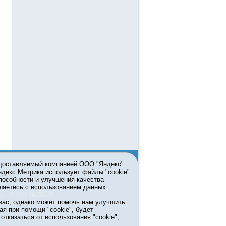
едоставляемый компанией ООО "Яндекс"
Яндекс.Метрика использует файлы "cookie"
пособности и улучшения качества
ьзовании материалов ссылка
шаетесь с использованием данных
л. (3452) 49-00-05
вас, однако может помочь нам улучшить
жке правительства Тюменской
ая при помощи "cookie", будет
7413 от 13.10.2016 выдано
тказаться от использования "cookie",
мационных технологий и массовых