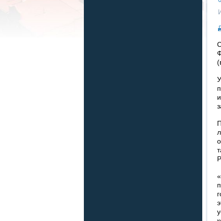
С
Ф
(
У
п
и
з
П
л
о
т
Р
«
п
г
э
у
к