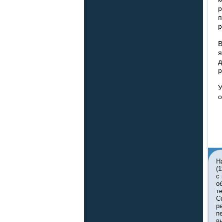
р
п
р
В
я
д
р
У
о
Н
(
с
о
т
С
р
п
в