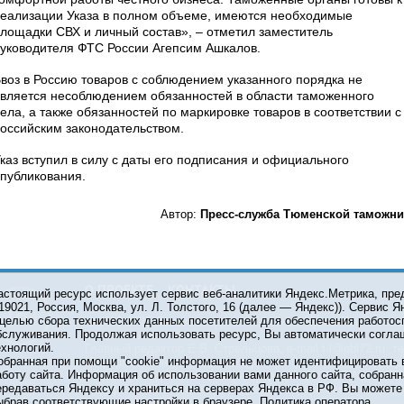
еализации Указа в полном объеме, имеются необходимые
лощадки СВХ и личный состав», – отметил заместитель
уководителя ФТС России Агепсим Ашкалов.
воз в Россию товаров с соблюдением указанного порядка не
вляется несоблюдением обязанностей в области таможенного
ела, а также обязанностей по маркировке товаров в соответствии с
оссийским законодательством.
каз вступил в силу с даты его подписания и официального
публикования.
Автор:
Пресс-служба Тюменской таможни
О ПРОЕКТЕ
КОНТАКТЫ
астоящий ресурс использует сервис веб-аналитики Яндекс.Метрика, пр
119021, Россия, Москва, ул. Л. Толстого, 16 (далее — Яндекс)). Сервис 
 целью сбора технических данных посетителей для обеспечения работос
© 2001-2026 Сетевое издание Тюмень Медиа. При испол
бслуживания. Продолжая использовать ресурс, Вы автоматически согла
обязательна.
ехнологий.
Главный редактор Е.В. Стрельцова, e-mail t-l@obl72.ru, те
обранная при помощи "cookie" информация не может идентифицировать 
Информационная лента выходит при финансовой поддер
аботу сайта. Информация об использовании вами данного сайта, собранн
области. Свидетельство о регистрации СМИ ЭЛ №ФС 77-6
ередаваться Яндексу и храниться на серверах Яндекса в РФ. Вы можете о
Федеральной службой по надзору в сфере связи, инфор
ыбрав соответствующие настройки в браузере.
Политика оператора
коммуникаций (Роскомнадзор).