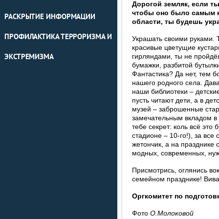
Дорогой земляк, если т
чтобы оно было самым к
РАСКРЫТИЕ ИНФОРМАЦИИ
области, ты будешь укр
ПРОФИЛАКТИКА ТЕРРОРИЗМА И
Украшать своими руками. 
красивые цветущие кустар
гирляндами, ты не пройд
ЭКСТРЕМИЗМА
бумажки, разбитой бутылки
Фантастика? Да нет, тем б
нашего родного села. Дава
наши библиотеки – детски
пусть читают дети, а в де
музей – заброшенные стар
замечательным вкладом в 
тебе секрет: коль всё это
стадионе – 10-го!), за вс
жетончик, а на празднике 
модных, современных, нуж
Присмотрись, оглянись во
семейном празднике! Виват
Оргкомитет по подготов
Фото
О.Молоковой