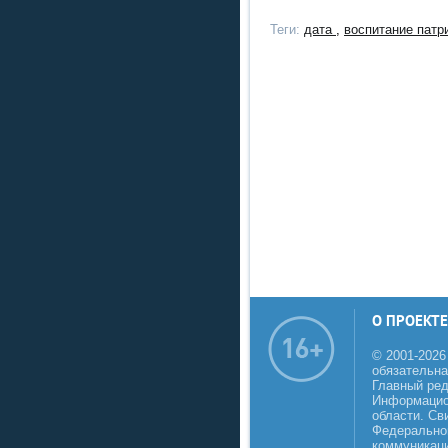
Теги:
дата
,
воспитание патр
О ПРОЕКТЕ
© 2001-2026
обязательна
Главный реда
Информацио
области. Св
Федеральной
коммуникаци