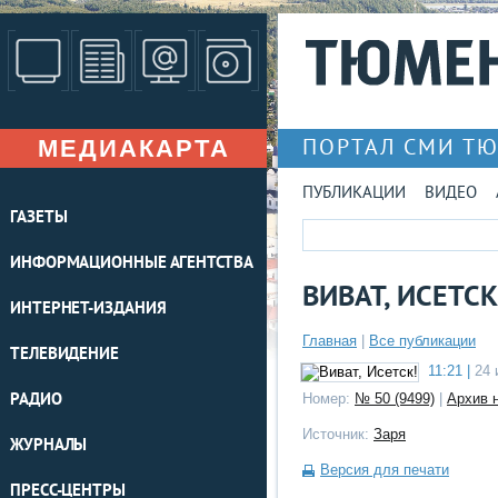
МЕДИАКАРТА
ПОРТАЛ СМИ Т
ПУБЛИКАЦИИ
ВИДЕО
ГАЗЕТЫ
ИНФОРМАЦИОННЫЕ АГЕНТСТВА
ВИВАТ, ИСЕТСК
ИНТЕРНЕТ-ИЗДАНИЯ
Главная
|
Все публикации
ТЕЛЕВИДЕНИЕ
11:21 |
24 
РАДИО
Номер:
№ 50 (9499)
|
Архив 
Источник:
Заря
ЖУРНАЛЫ
Версия для печати
ПРЕСС-ЦЕНТРЫ