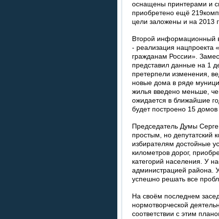
оснащены принтерами и с
приобретено ещё 219компь
цели заложены и на 2013 г
Второй информационный в
- реализация нацпроекта 
гражданам России». Заме
представил данные на 1 д
претерпели изменения, ве
новые дома в ряде муници
жилья введено меньше, че
ожидается в ближайшие го
будет построено 15 домов
Председатель Думы Сергей
простым, но депутатский к
избирателям достойные ус
километров дорог, приобр
категорий населения. У н
администрацией района. У
успешно решать все проб
На своём последнем засед
нормотворческой деятельно
соответствии с этим плано