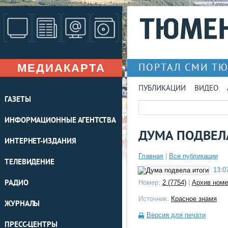
МЕДИАКАРТА
ПОРТАЛ СМИ Т
ПУБЛИКАЦИИ
ВИДЕО
ГАЗЕТЫ
ИНФОРМАЦИОННЫЕ АГЕНТСТВА
ДУМА ПОДВЕЛ
ИНТЕРНЕТ-ИЗДАНИЯ
Главная
|
Все публикации
ТЕЛЕВИДЕНИЕ
13:07
РАДИО
Номер:
2 (7754)
|
Архив номе
Источник:
Красное знамя
ЖУРНАЛЫ
Версия для печати
ПРЕСС-ЦЕНТРЫ