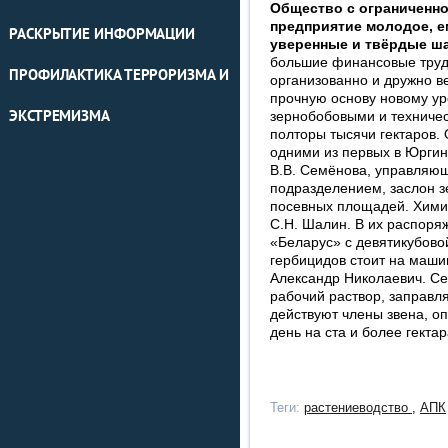
Общество с ограниченно
предприятие молодое, ем
РАСКРЫТИЕ ИНФОРМАЦИИ
уверенные и твёрдые ша
большие финансовые труд
ПРОФИЛАКТИКА ТЕРРОРИЗМА И
организованно и дружно 
прочную основу новому ур
ЭКСТРЕМИЗМА
зернобобовыми и техниче
полторы тысячи гектаров.
одними из первых в Юрги
В.В. Семёнова, управляю
подразделением, заслон з
посевных площадей. Химич
С.Н. Шалин. В их распоря
«Беларус» с девятикубово
гербицидов стоит на маши
Александр Николаевич. Сер
рабочий раствор, заправля
действуют члены звена, о
день на ста и более гектар
Теги:
растениеводство
,
АПК