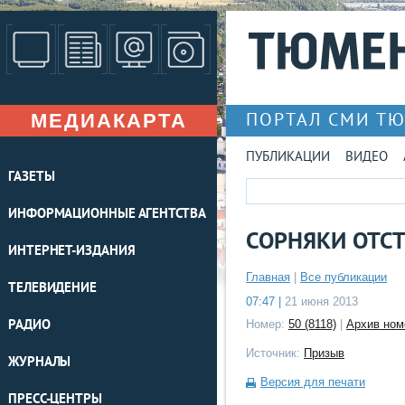
МЕДИАКАРТА
ПОРТАЛ СМИ Т
ПУБЛИКАЦИИ
ВИДЕО
ГАЗЕТЫ
ИНФОРМАЦИОННЫЕ АГЕНТСТВА
СОРНЯКИ ОТС
ИНТЕРНЕТ-ИЗДАНИЯ
Главная
|
Все публикации
ТЕЛЕВИДЕНИЕ
07:47 |
21 июня 2013
РАДИО
Номер:
50 (8118)
|
Архив ном
Источник:
Призыв
ЖУРНАЛЫ
Версия для печати
ПРЕСС-ЦЕНТРЫ