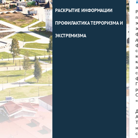
РАСКРЫТИЕ ИНФОРМАЦИИ
Р
п
з
ПРОФИЛАКТИКА ТЕРРОРИЗМА И
з
ф
ЭКСТРЕМИЗМА
д
ф
с
к
к
а
с
ф
Г
р
О
«
Д
А
Т
н
с