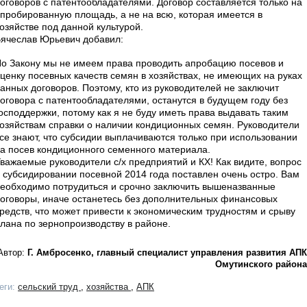
оговоров с патентообладателями. Договор составляется только на
пробированную площадь, а не на всю, которая имеется в
озяйстве под данной культурой.
ячеслав Юрьевич добавил:
о Закону мы не имеем права проводить апробацию посевов и
ценку посевных качеств семян в хозяйствах, не имеющих на руках
анных договоров. Поэтому, кто из руководителей не заключит
оговора с патентообладателями, останутся в будущем году без
осподдержки, потому как я не буду иметь права выдавать таким
озяйствам справки о наличии кондиционных семян. Руководители
се знают, что субсидии выплачиваются только при использовании
а посев кондиционного семенного материала.
важаемые руководители с/х предприятий и КХ! Как видите, вопрос
 субсидировании посевной 2014 года поставлен очень остро. Вам
еобходимо потрудиться и срочно заключить вышеназванные
оговоры, иначе останетесь без дополнительных финансовых
редств, что может привести к экономическим трудностям и срыву
лана по зернопроизводству в районе.
Автор:
Г. Амбросенко, главный специалист управления развития АПК
Омутинского района
еги:
сельский труд
,
хозяйства
,
АПК