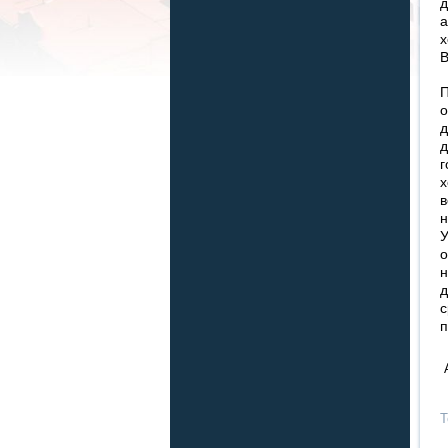
д
а
х
В
П
о
д
д
г
х
в
н
У
о
н
д
с
п
Т