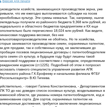
Версия для печати
уководители хозяйств, занимающихся производством зерна, уже
ривыкли, что им ежегодно выплачиваются субсидии на посев
ернобобовых культур. Эти суммы немалые. Так, например, нынче
емледельцы получили из районного бюджета 9,368 млн рублей, из
едерального и областного бюджетов предприятиям и КХ еще
ополнительно было перечислено 18,024 млн рублей. Как видите,
инансовая поддержка весомая, без нее
ельхозтоваропроизводителям не обойтись. Но те хозяйства,
оторые занимаются производством семян, охраняемых патентом,
ак для продажи, так и собственных нужд, не заключившие до
пробации посевов лицензионные договоры с патентообладателем
орта семян с/х культур, в будущем году будут лишены такой
инансовой поддержки в соответствии с порядком, определяемым
ражданским кодексом (ст.1225). Подробней об этом я попросил
ассказать главного специалиста управления развития АПК
мутинского района Г.К.Ерофееву и начальника филиала ФГБУ
Россельхозцентр» В.Ю.Тигеева.
ействительно, - говорит Галина Константиновна, - Департаментом
ПК ТО до нас доведен список основных культур, возделываемых в
юменской области, где указаны номера патентообладателя, код и
аименование сорта. Для сортов, охраняемых патентом на
елекционные достижения, требуется заключение лицензионных