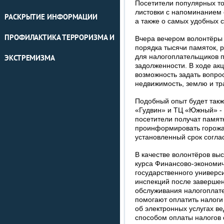
Посетители популярных т
листовки с напоминанием 
РАСКРЫТИЕ ИНФОРМАЦИИ
а также о самых удобных 
ПРОФИЛАКТИКА ТЕРРОРИЗМА И
Вчера вечером волонтёры
порядка тысячи памяток, 
для налогоплательщиков п
ЭКСТРЕМИЗМА
задолженности. В ходе ак
возможность задать вопро
недвижимость, землю и тр
Подобный опыт будет так
«Гудвин» и ТЦ «Южный» - 
посетители получат памятк
проинформировать горожан
установленный срок согла
В качестве волонтёров вы
курса Финансово-экономич
государственного универси
инспекций после завершени
обслуживания налогоплат
помогают оплатить налоги
об электронных услугах в
способом оплаты налогов