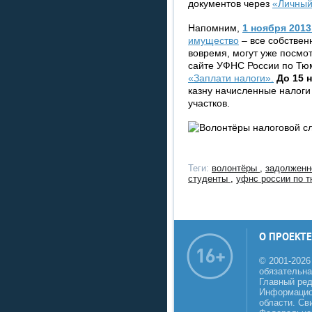
документов через
«Личный
Напомним,
1 ноября 2013
имущество
– все собствен
вовремя, могут уже посмо
сайте УФНС России по Тю
«Заплати налоги».
До 15 
казну начисленные налоги
участков.
Теги:
волонтёры
,
задолжен
студенты
,
уфнс россии по 
О ПРОЕКТЕ
© 2001-2026
обязательна
Главный реда
Информацио
области. Св