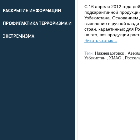
С 16 апреля 2012 года де
РАСКРЫТИЕ ИНФОРМАЦИИ
подкарантинной продукции
Узбекистана. Основанием 
ПРОФИЛАКТИКА ТЕРРОРИЗМА И
выявление в ручной клади
стран, карантинных для Р
на это, воз продукции ра
ЭКСТРЕМИЗМА
Читать статью...
Теги:
Нижневартовск
,
Азерб
Узбекистан
,
ХМАО
,
Россел