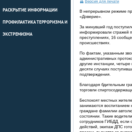
Версия для печати
РАСКРЫТИЕ ИНФОРМАЦИИ
В непрерывном режиме пр
«Доверие».
ПРОФИЛАКТИКА ТЕРРОРИЗМА И
За минувший год поступил
информировали стражей по
ЭКСТРЕМИЗМА
преступлениях, 16 сообщ
происшествиях.
По фактам, указанным зво
административных проток
другие инстанции, четыре
десяти случаях поступив
подтверждения.
Благодаря бдительным гр
торговли спиртосодержаще
Беспокоят местных жителе
занимаются воспитанием 
граждане фамилии автолюб
состоянии. Такие водител
сотрудников ГИБДД, если 
действий, экипаж ДПС гот