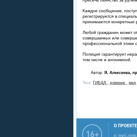
пресечь пьянство за рулем
Каждое сообщение, посту
регистрируется в специал
принимаются конкретные 
Любой гражданин может о
совершаемых или соверше
профессиональной этики с
Полиция гарантирует нер
том числе и анонимной.
Автор:
Я. Алексеева, 
Теги:
ГИБДД
,
доверие
,
мвд
О ПРОЕКТЕ
© 2001-2026