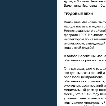
души, а Михаил Петелин т
Валентина Ивановна – бол
ТРУДОВЫЕ ВЕХИ
Валентина Ивановна Цыбул
народе называли отдел с
Нижнетавдинского района)
февраля 1997. Начинала с
инспектором по назначени
инспектором, заведующей 
года в этой службе!
В голове Валентины Ивано
обеспечения района, все 
Она рассказывает о вещах
что для выплаты пенсий и
образован централизован
обеспечения колхозников,
ежегодных ассигнований и
минимальный размер пенси
месяц; что в 1968 году пе
уравнен с пенсионным воз
году размер минимальной 