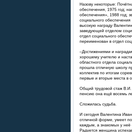
Назову некоторые: Почётн
обеспечения, 1975 год; н
обеспечения», 1988 год; 
социального обеспечения 
высокую награду Валентин
заведующей отделом социа
отдел социального обесп
переименован в отдел со
–Достижениями и наградам
хорошему учителю и наста
областного отдела социал
прошла отличную школу пр
коллектив по итогам соре
первые и вторые места в о
Общий трудовой стаж В.И.
пенсию она ещё восемь ле
Сложилась судьба.
И сегодня Валентина Иван
отличной форме, умеет по
каждым, а знакомых у неё 
Радуется женщина успехам