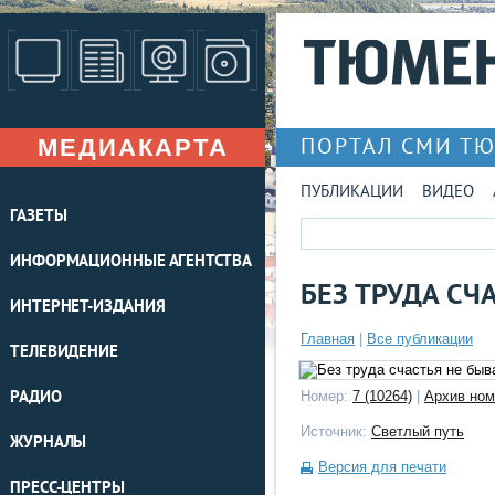
МЕДИАКАРТА
ПОРТАЛ СМИ Т
ПУБЛИКАЦИИ
ВИДЕО
ГАЗЕТЫ
ИНФОРМАЦИОННЫЕ АГЕНТСТВА
БЕЗ ТРУДА СЧ
ИНТЕРНЕТ-ИЗДАНИЯ
Главная
|
Все публикации
ТЕЛЕВИДЕНИЕ
РАДИО
Номер:
7 (10264)
|
Архив ном
Источник:
Светлый путь
ЖУРНАЛЫ
Версия для печати
ПРЕСС-ЦЕНТРЫ