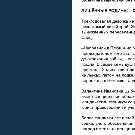
Валентина Ивановна, без н
ЛИШЁННЫЕ РОДИНЫ – 
Трёхгодовалая девочка на
незнакомый дикий край. Эт
вынужденных переселенце
Сайц.
–Направили в Плюшкино Ми
председателем колхоза, по
до окончания войны, – ра
пошла. В семье семь душ
пристань. Ходила три года
на лыжах, летом на лодке 
переехала в Нижнюю Тавд
Валентина Ивановна Цыбул
имеет специальное образо
юридический техникум соц
юрист правоведения и учё
Более тридцати лет в этой
социального обеспечения 
наград имеет эта женщина