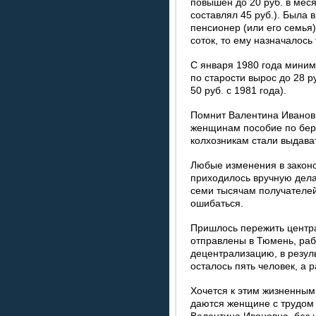
повышен до 20 руб. в меся
составлял 45 руб.). Была 
пенсионер (или его семья
соток, то ему назначалось
С января 1980 года миним
по старости вырос до 28 р
50 руб. с 1981 года).
Помнит Валентина Ивановн
женщинам пособие по бере
колхозникам стали выдава
Любые изменения в законо
приходилось вручную дела
семи тысячам получателей
ошибаться.
Пришлось пережить центра
отправлены в Тюмень, раб
децентрализацию, в резуль
осталось пять человек, а 
Хочется к этим жизненным
даются женщине с трудом 