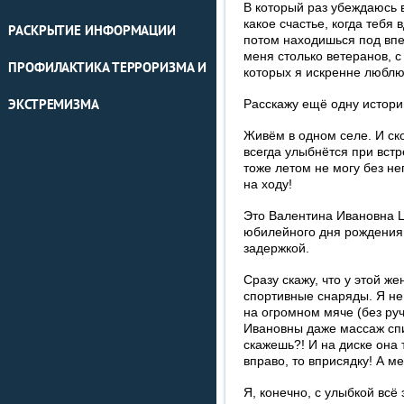
В который раз убеждаюсь в
какое счастье, когда тебя 
РАСКРЫТИЕ ИНФОРМАЦИИ
потом находишься под впе
меня столько ветеранов, с
ПРОФИЛАКТИКА ТЕРРОРИЗМА И
которых я искренне люблю
Расскажу ещё одну истори
ЭКСТРЕМИЗМА
Живём в одном селе. И ск
всегда улыбнётся при встр
тоже летом не могу без не
на ходу!
Это Валентина Ивановна Ц
юбилейного дня рождения,
задержкой.
Сразу скажу, что у этой ж
спортивные снаряды. Я не
на огромном мяче (без руч
Ивановны даже массаж спи
скажешь?! И на диске она 
вправо, то вприсядку! А ме
Я, конечно, с улыбкой всё