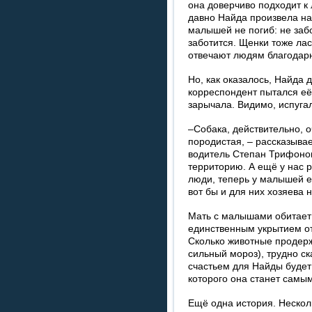
она доверчиво подходит к
давно Найда произвела на
малышей не погиб: не забо
заботится. Щенки тоже л
отвечают людям благодар
Но, как оказалось, Найда 
корреспондент пытался её
зарычала. Видимо, испуга
–Собака, действительно, о
породистая, – рассказыва
водитель Степан Трифонов
территорию. А ещё у нас 
люди, теперь у малышей е
вот бы и для них хозяева 
Мать с малышами обитает 
единственным укрытием от
Сколько животные продержа
сильный мороз), трудно с
счастьем для Найды будет
которого она станет самы
Ещё одна история. Нескол