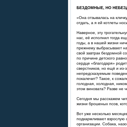
БЕЗДОМНЫЕ, НО НЕБЕ
«Она отзывалась на кличку
отдать, а я ей котлеты нос
Наверное, эту трогательн
нас, её исполнил тогда е
годы, а в нашей жизни нич
прежнему выбрасывают на 
свой завтрак бездомной со
по причине детского равн
сердце «благодаря» роди
сверстников, но ещё и из-
непредсказуемым поведени
покалечит? Такое, к сожал
голодная, холодная, ником
этом виновата? Разве не ч
Сегодня мы расскажем чит
жизни брошеных псов, кото
Вот уже несколько месяце
подкармливают взрослую 
организации. Собака, наз