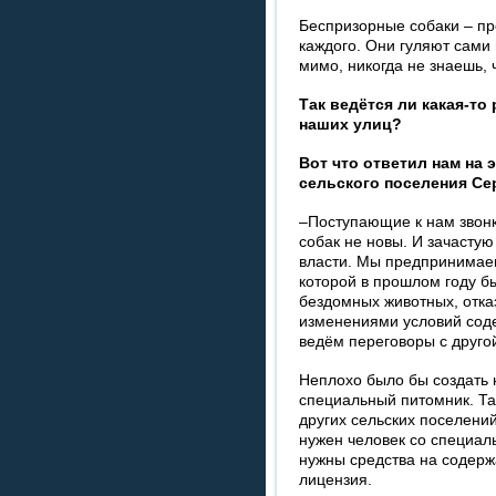
Беспризорные собаки – про
каждого. Они гуляют сами п
мимо, никогда не знаешь, 
Так ведётся ли какая-то
наших улиц?
Вот что ответил нам на 
сельского поселения Сер
–Поступающие к нам звонк
собак не новы. И зачасту
власти. Мы предпринимаем
которой в прошлом году б
бездомных животных, отказ
изменениями условий сод
ведём переговоры с друго
Неплохо было бы создать 
специальный питомник. Та
других сельских поселений
нужен человек со специа
нужны средства на содерж
лицензия.