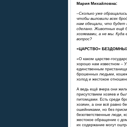
Мария Михайловна:
–Сколько уже обращались
чтобы выловили всех брод
нам обещали, что будет 
сделано. Животных ещё б
хозяевами, а не мы. Куд
вопрос?
«ЦАРСТВО» БЕЗДОМНЫ
«О каком царстве-государс
хорошо нам известном – 
единственным пристанище
брошенных людьми, кошек 
холод и жестокое отноше
А ведь ещё вчера они жили
присутствием хозяев и б
питомцами. Есть среди бро
хозяин, а они всё равно б
ошейниками, но без присм
безответственные люди, ко
жестокое обращение с до
их содержание могут оштр