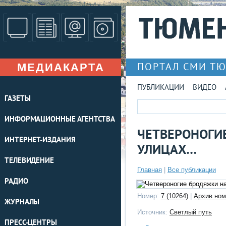
МЕДИАКАРТА
ПОРТАЛ СМИ Т
ПУБЛИКАЦИИ
ВИДЕО
ГАЗЕТЫ
ИНФОРМАЦИОННЫЕ АГЕНТСТВА
ЧЕТВЕРОНОГИ
ИНТЕРНЕТ-ИЗДАНИЯ
УЛИЦАХ…
ТЕЛЕВИДЕНИЕ
Главная
|
Все публикации
РАДИО
Номер:
7 (10264)
|
Архив ном
ЖУРНАЛЫ
Источник:
Светлый путь
ПРЕСС-ЦЕНТРЫ