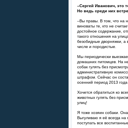
–Сергей Иванович, это т
Но ведь среди них встр
–Вы правы. В том, что на 
виноваты те, кто не счит
достойное содержание, отп
такого отношения на улиц
безобидные дворняжки, а 
числе и породистые.
Мы периодически выезжае
домашних питомцев. На не
собак гулять без присмотр
административную комисс
штрафом. Сейчас он соста
осенний период 2013 года 
Хочется обратиться ко все
животных гулять без присм
улиц!
Я тоже хозяин собаки. Она
Выгуливаю я её всегда на 
поступать все воспитанны