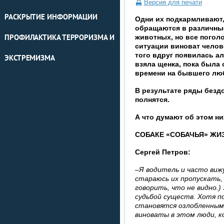
Версия для печати
РАСКРЫТИЕ ИНФОРМАЦИИ
Одни их подкармливают,
обращаются в различны
животных, но все погол
ПРОФИЛАКТИКА ТЕРРОРИЗМА И
ситуации виноват челове
того вдруг появилась а
ЭКСТРЕМИЗМА
взяла щенка, пока была о
времени на бывшего лю
В результате ряды безд
полнятся.
А что думают об этом н
СОБАКЕ «СОБАЧЬЯ» ЖИ
Сергей Петров:
–Я водитель и часто вижу
стараюсь их пропускать, 
говорить, что не видно.
судьбой существ. Хотя 
становятся озлобленными
виноваты в этом люди, к