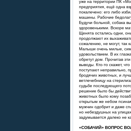
уже на территории ПК «Мол
предприятия, ещё одна вз
покалечено: его либо изби
машины. Рабочие бедолаг
Будучи больной, собака в
здоровенькими. Вскоре мат
Щенята остались одни, он
продолжают их выхаживать,
сожалению, не могут, так к
Малыши очень милые, сим
удовольствием. В их глазк
обретут дом. Прочитав эти
выводы. Кто-то скажет, чт
поступают неправильно, п
бродячих животных, и лучш
ветлечебницу на стерилиз
судьбе последующего пото
решение было бы действит
животных было кому позаб
открытым же небом псинам 
мужчин одобрит и даже спа
но небездушных на улицах 
задумывается далеко не к
«СОБАЧИЙ» ВОПРОС ВО