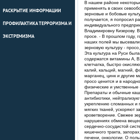
В нашем районе некоторые
применять в своих севооб
РАСКРЫТИЕ ИНФОРМАЦИИ
зерновые и бобовые культу
получается, я попросил ра
ПРОФИЛАКТИКА ТЕРРОРИЗМА И
индивидуального предпри
Владимировну Кизерову. В 
ЭКСТРЕМИЗМА
просе. - В прошлом году, г
наших полей мы высевали
зерновую культуру - просо
Эта культура на Руси была
содержатся витамины А, В1,
клетчатка, быстро окисля
калий, кальций, магний, ф
марганец, цинк и другие 
просо ценится и в народн
физические и умственные
Препараты и обычные каш
антибиотики, нейтрализую
укреплению сломанных и 
мягких тканей, ускоряют 
кроветворение. Свежее зе
нарушениях обмена вещест
сердечно-сосудистой сист
кишечного тракта, запорах
печени, онкологии. О поль