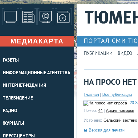
МЕДИАКАРТА
ПОРТАЛ СМИ Т
ПУБЛИКАЦИИ
ВИДЕО
ГАЗЕТЫ
ИНФОРМАЦИОННЫЕ АГЕНТСТВА
НА ПРОСО НЕТ
ИНТЕРНЕТ-ИЗДАНИЯ
Главная
|
Все публикации
ТЕЛЕВИДЕНИЕ
20:3
РАДИО
Номер:
44
|
Архив номеров
Источник:
Сельский вестник
ЖУРНАЛЫ
Версия для печати
ПРЕСС-ЦЕНТРЫ