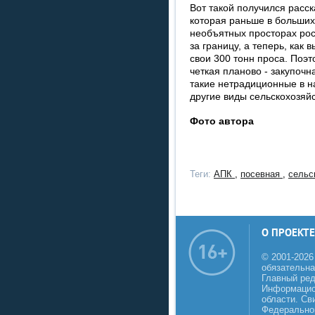
Вот такой получился расск
которая раньше в больших
необъятных просторах рос
за границу, а теперь, как 
свои 300 тонн проса. Поэт
четкая планово - закупочн
такие нетрадиционные в на
другие виды сельскохозяй
Фото автора
Теги:
АПК
,
посевная
,
сельс
О ПРОЕКТЕ
© 2001-2026
обязательна
Главный реда
Информацио
области. Св
Федеральной