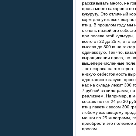
рассказывать много, не го
проса много сахаров и по
кукурузу. Это отличный ко
корм для уток всех возрас
птиц. В прошлом году мы 
с очень низкой его себест
при посеве этой культуры,
всего от 22 до 25 кг, в т
высева до 300 кг на гекта
одинаковую. Так что, каза
выращивании проса, но на
вышеперечисленные полез
- нет спроса на это зерно
низкую себестоимость вы
адаптацию к засухе, прос
нас на складе лежит 300 
7 рублей за килограмм, но
реализуем. Например, в м
составляет от 24 до 30 ру
птиц пакетик весом 300 гр
любому желающему продать
мешки по 25 килограмм, п
приобрести это полезное 
просом.