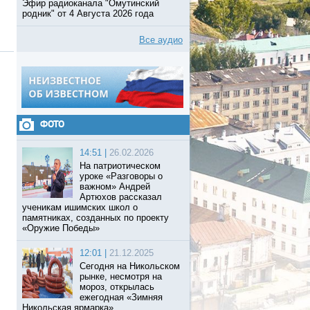
Эфир радиоканала "Омутинский
родник" от 4 Августа 2026 года
Все аудио
ФОТО
14:51 |
26.02.2026
На патриотическом
уроке «Разговоры о
важном» Андрей
Артюхов рассказал
ученикам ишимских школ о
памятниках, созданных по проекту
«Оружие Победы»
12:01 |
21.12.2025
Сегодня на Никольском
рынке, несмотря на
мороз, открылась
ежегодная «Зимняя
Никольская ярмарка».