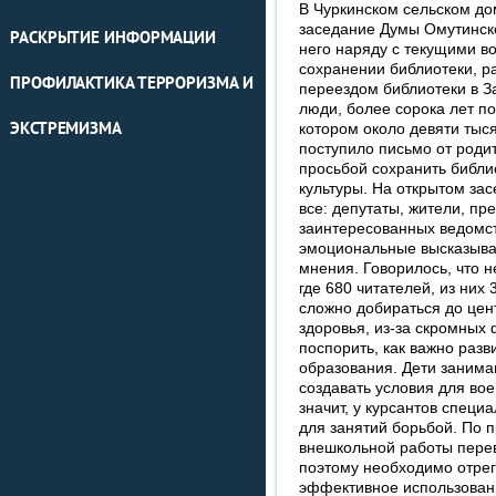
В Чуркинском сельском до
заседание Думы Омутинско
РАСКРЫТИЕ ИНФОРМАЦИИ
него наряду с текущими в
сохранении библиотеки, р
ПРОФИЛАКТИКА ТЕРРОРИЗМА И
переездом библиотеки в З
люди, более сорока лет 
ЭКСТРЕМИЗМА
котором около девяти тыс
поступило письмо от родит
просьбой сохранить библи
культуры. На открытом за
все: депутаты, жители, пр
заинтересованных ведомств
эмоциональные высказыва
мнения. Говорилось, что н
где 680 читателей, из них
сложно добираться до цен
здоровья, из-за скромных
поспорить, как важно разв
образования. Дети занима
создавать условия для вое
значит, у курсантов специ
для занятий борьбой. По 
внешкольной работы перев
поэтому необходимо отрег
эффективное использован