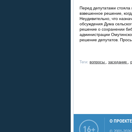
Перед депутатами стояла 
взвешенное решение, когд
Неудивительно, что назна
обсуждения Дума сельско
решение о сохранении биб
администрации Омутинско
решение депутатов. Прось
Теги:
вопросы
,
заседание
,
О ПРОЕКТЕ
© 2001-2026