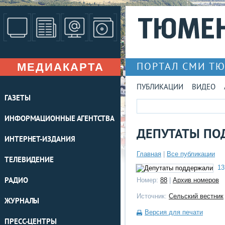
МЕДИАКАРТА
ПОРТАЛ СМИ Т
ПУБЛИКАЦИИ
ВИДЕО
ГАЗЕТЫ
ИНФОРМАЦИОННЫЕ АГЕНТСТВА
ДЕПУТАТЫ ПО
ИНТЕРНЕТ-ИЗДАНИЯ
Главная
|
Все публикации
ТЕЛЕВИДЕНИЕ
13
РАДИО
Номер:
88
|
Архив номеров
Источник:
Сельский вестник
ЖУРНАЛЫ
Версия для печати
ПРЕСС-ЦЕНТРЫ