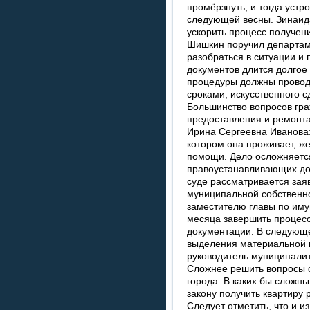
промёрзнуть, и тогда устр
следующей весны. Зинаида
ускорить процесс получен
Шишкин поручил департаме
разобраться в ситуации и
документов длится долгое
процедуры должны проводи
сроками, искусственного 
Большинство вопросов граж
предоставления и ремонта
Ирина Сергеевна Иванова:
котором она проживает, ж
помощи. Дело осложняется
правоустанавливающих до
суде рассматривается зая
муниципальной собственн
заместителю главы по иму
месяца завершить процес
документации. В следующе
выделения материальной 
руководитель муниципалит
Сложнее решить вопросы с
города. В каких бы сложны
закону получить квартиру 
Следует отметить, что и 