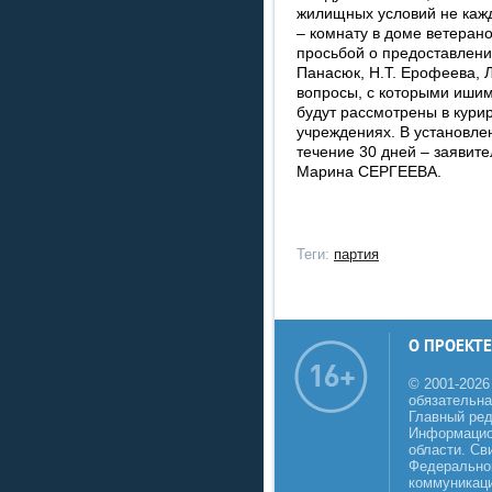
жилищных условий не каж
– комнату в доме ветерано
просьбой о предоставлен
Панасюк, Н.Т. Ерофеева, Л
вопросы, с которыми ишим
будут рассмотрены в кур
учреждениях. В установле
течение 30 дней – заявите
Марина СЕРГЕЕВА.
Теги:
партия
О ПРОЕКТЕ
© 2001-2026
обязательна
Главный реда
Информацио
области. Св
Федеральной
коммуникаци