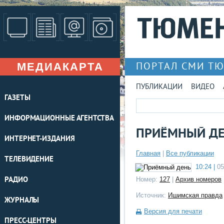
МЕДИАКАРТА
ПОРТАЛ СМИ Т
ПУБЛИКАЦИИ
ВИДЕО
ГАЗЕТЫ
ИНФОРМАЦИОННЫЕ АГЕНТСТВА
ПРИЁМНЫЙ Д
ИНТЕРНЕТ-ИЗДАНИЯ
Главная
|
Все публикации
ТЕЛЕВИДЕНИЕ
10:24 |
05
РАДИО
Номер:
127
|
Архив номеров
Источник:
Ишимская правда
ЖУРНАЛЫ
Версия для печати
ПРЕСС-ЦЕНТРЫ