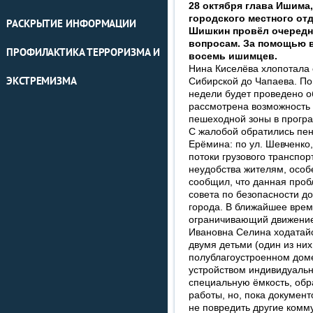
28 октября глава Ишима
городского местного от
РАСКРЫТИЕ ИНФОРМАЦИИ
Шишкин провёл очередн
вопросам. За помощью 
ПРОФИЛАКТИКА ТЕРРОРИЗМА И
восемь ишимцев.
Нина Киселёва хлопотала о
ЭКСТРЕМИЗМА
Сибирской до Чапаева. По
недели будет проведено о
рассмотрена возможность 
пешеходной зоны в програ
С жалобой обратились пе
Ерёмина: по ул. Шевченко,
потоки грузового транспо
неудобства жителям, особ
сообщил, что данная проб
совета по безопасности д
города. В ближайшее время
ограничивающий движение
Ивановна Селина ходатайс
двумя детьми (один из ни
полублагоустроенном доме
устройством индивидуальн
специальную ёмкость, об
работы, но, пока документ
не повредить другие комм