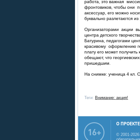
работа, это важная мисси
фронтовиков, чтобы они п
аксессуар, его можно носи
буквально разлетаются из
Организаторами акции вы
центра детского творчест
Батурина, педагогами цен
красивому оформлению ге
плату его может получит
обещают, что георгиевских
пришедшим.
На снимке: ученица 4 кл.
Теги:
Внимание: акция!
О ПРОЕКТЕ
© 2001-2026
обязательна