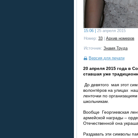
15:06 |
25 апреля 2015
Номер:
33
|
Архив номеров
Источник:
Знамя Труда
Версия для печати
20 апреля 2015 года в 
ставшая уже традиционн
До девятого мая этот сим
волонтёров на улицах наш
ленточки по организациям
школьникам.
Вообще Георгиевская лент
армейской награды – орде
Отечественной она украш
Раздавать эти символы пам