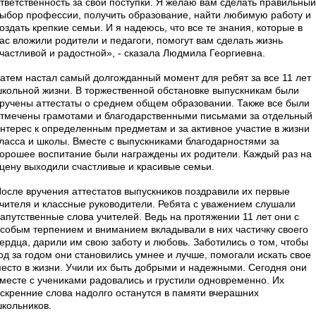
тветственность за свои поступки. Я желаю вам сделать правильный
ыбор профессии, получить образование, найти любимую работу и
оздать крепкие семьи. И я надеюсь, что все те знания, которые в
ас вложили родители и педагоги, помогут вам сделать жизнь
частливой и радостной», - сказала Людмила Георгиевна.
атем настал самый долгожданный момент для ребят за все 11 лет
кольной жизни. В торжественной обстановке выпускникам были
ручены аттестаты о среднем общем образовании. Также все были
тмечены грамотами и благодарственными письмами за отдельный
нтерес к определенным предметам и за активное участие в жизни
ласса и школы. Вместе с выпускниками благодарностями за
орошее воспитание были награждены их родители. Каждый раз на
цену выходили счастливые и красивые семьи.
осле вручения аттестатов выпускников поздравили их первые
чителя и классные руководители. Ребята с уважением слушали
апутственные слова учителей. Ведь на протяжении 11 лет они с
собым терпением и вниманием вкладывали в них частичку своего
ердца, дарили им свою заботу и любовь. Заботились о том, чтобы
од за годом они становились умнее и лучше, помогали искать свое
есто в жизни. Учили их быть добрыми и надежными. Сегодня они
месте с учениками радовались и грустили одновременно. Их
скренние слова надолго останутся в памяти вчерашних
кольников.