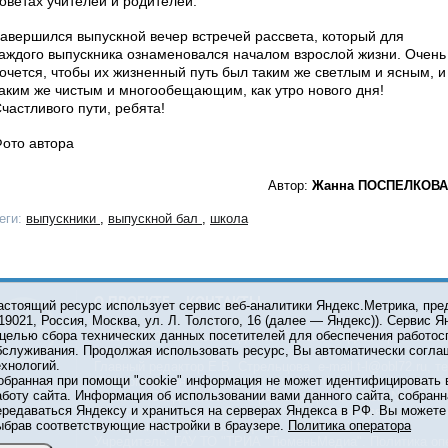
оветах учителей и родителей.
авершился выпускной вечер встречей рассвета, который для
аждого выпускника ознаменовался началом взрослой жизни. Очень
очется, чтобы их жизненный путь был таким же светлым и ясным, и
аким же чистым и многообещающим, как утро нового дня!
частливого пути, ребята!
ото автора
Автор:
Жанна ПОСПЕЛКОВА
еги:
выпускники
,
выпускной бал
,
школа
О ПРОЕКТЕ
КОНТАКТЫ
астоящий ресурс использует сервис веб-аналитики Яндекс.Метрика, пр
119021, Россия, Москва, ул. Л. Толстого, 16 (далее — Яндекс)). Сервис 
 целью сбора технических данных посетителей для обеспечения работос
© 2001-2026 Сетевое издание Тюмень Медиа. При испол
бслуживания. Продолжая использовать ресурс, Вы автоматически согла
обязательна.
ехнологий.
Главный редактор Е.В. Стрельцова, e-mail t-l@obl72.ru, те
обранная при помощи "cookie" информация не может идентифицировать 
Информационная лента выходит при финансовой поддер
аботу сайта. Информация об использовании вами данного сайта, собранн
области. Свидетельство о регистрации СМИ ЭЛ №ФС 77-6
ередаваться Яндексу и храниться на серверах Яндекса в РФ. Вы можете о
Федеральной службой по надзору в сфере связи, инфор
ыбрав соответствующие настройки в браузере.
Политика оператора
коммуникаций (Роскомнадзор).
Учредитель: ГАУ ТО "ТРИА "ТюменьМедиа".
Политика оп