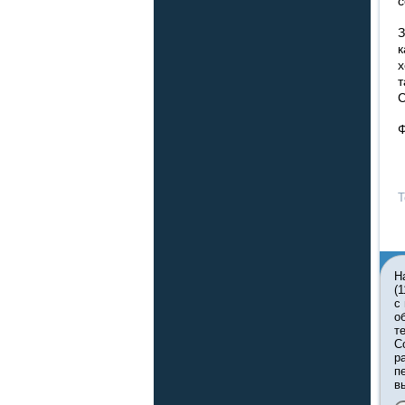
с
З
к
х
т
С
Ф
Т
Н
(
с
о
т
С
р
п
в