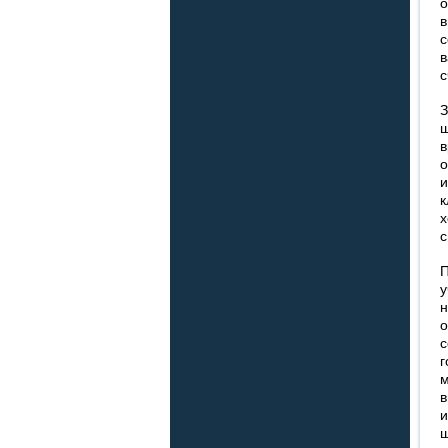
о
в
с
в
с
З
ш
в
о
и
к
х
с
П
у
н
о
с
г
м
в
и
ш