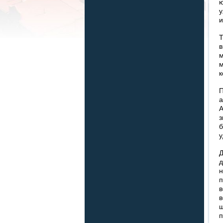
ю
у
и
Т
в
м
м
к
П
а
А
з
б
у
Д
д
н
п
в
в
ш
п