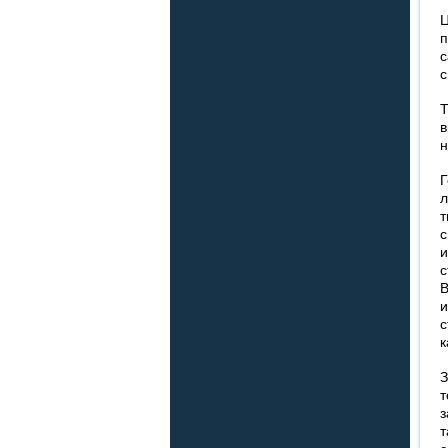
Ц
п
с
с
Т
в
н
Г
л
т
с
и
с
В
и
с
к
З
т
з
т