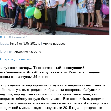
8:00 |
03 июля 2015
Номер:
№ 54 от 3.07.2015 г.
|
Архив номеров
Источник:
Уватские известия
Версия для печати
Выпускной вечер… Торжественный, волнующий,
езабываемый. Для 40 выпускников из Уватской средней
колы он наступил 25 июня.
а праздничное мероприятие поздравить вчерашних школьников
обрались учителя, родители, братишки-сестренки, бабушки и
едушки, народу было так много, что в зрительном зале, как
оворится, яблоку не куда было упасть. Все хотели быть рядом в
тот самый знаменательный момент в жизни ребят. И вот под звуки
елодичной музыки входят выпускники 2015 года - прекрасные