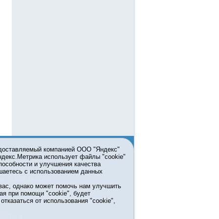
едоставляемый компанией ООО "Яндекс"
Яндекс.Метрика использует файлы "cookie"
пособности и улучшения качества
ьзовании материалов ссылка
шаетесь с использованием данных
л. (3452) 49-00-05
вас, однако может помочь нам улучшить
жке правительства Тюменской
ая при помощи "cookie", будет
7413 от 13.10.2016 выдано
тказаться от использования "cookie",
мационных технологий и массовых
ератора