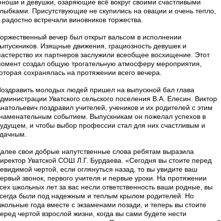
ноши и девушки, озаряющие всё вокруг своими счастливыми
лыбками. Присутствующие не скупились на овации и очень тепло,
 радостно встречали виновников торжества.
оржественный вечер был открыт вальсом в исполнении
ыпускников. Изящные движения, грациозность девушек и
астерство их партнеров заслужили всеобщее восхищение. Этот
омент создал общую трогательную атмосферу мероприятия,
оторая сохранялась на протяжении всего вечера.
оздравить молодых людей пришел на выпускной бал глава
дминистрации Уватского сельского поселения В.А. Елесин. Виктор
натольевич поздравил учителей, учеников и их родителей с этим
наменательным событием. Выпускникам он пожелал успехов в
удущем, и чтобы выбор профессии стал для них счастливым и
дачным.
алее свои добрые напутственные слова ребятам выразила
иректор Уватской СОШ Л.Г. Бурдаева. «Сегодня вы стоите перед
евидимой чертой, если оглянуться назад, то вы увидите ваш
ервый звонок, первого учителя и первые уроки. На протяжении
сех школьных лет за вас несли ответственность ваши родные, вы
сегда были под надежным и теплым крылом родителей. Но
кольные года вместе с экзаменами позади, и теперь вы стоите
еред чертой взрослой жизни, когда вы сами будете нести