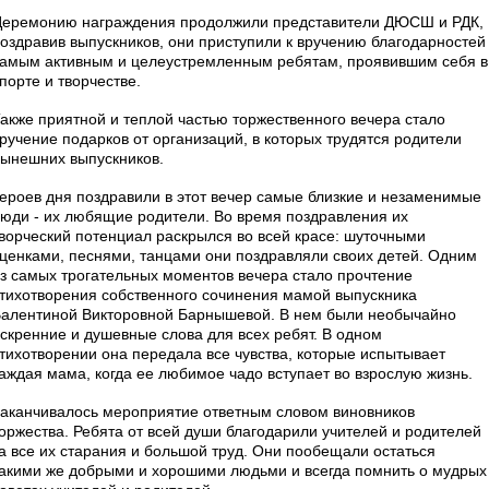
еремонию награждения продолжили представители ДЮСШ и РДК,
оздравив выпускников, они приступили к вручению благодарностей
амым активным и целеустремленным ребятам, проявившим себя в
порте и творчестве.
акже приятной и теплой частью торжественного вечера стало
ручение подарков от организаций, в которых трудятся родители
ынешних выпускников.
ероев дня поздравили в этот вечер самые близкие и незаменимые
юди - их любящие родители. Во время поздравления их
ворческий потенциал раскрылся во всей красе: шуточными
ценками, песнями, танцами они поздравляли своих детей. Одним
з самых трогательных моментов вечера стало прочтение
тихотворения собственного сочинения мамой выпускника
алентиной Викторовной Барнышевой. В нем были необычайно
скренние и душевные слова для всех ребят. В одном
тихотворении она передала все чувства, которые испытывает
аждая мама, когда ее любимое чадо вступает во взрослую жизнь.
аканчивалось мероприятие ответным словом виновников
оржества. Ребята от всей души благодарили учителей и родителей
а все их старания и большой труд. Они пообещали остаться
акими же добрыми и хорошими людьми и всегда помнить о мудрых