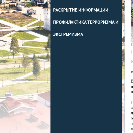
РАСКРЫТИЕ ИНФОРМАЦИИ
ПРОФИЛАКТИКА ТЕРРОРИЗМА И
ЭКСТРЕМИЗМА
0
н
ш
Н
с
д
г
э
м