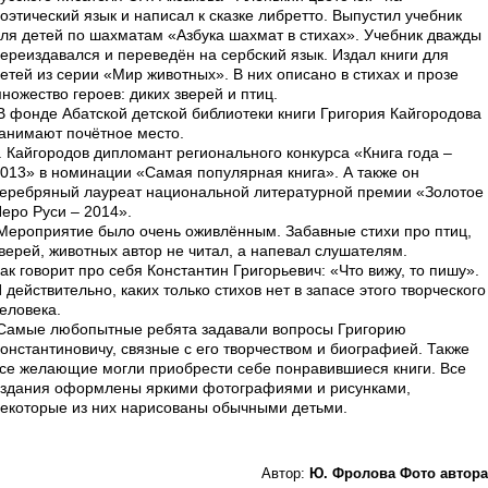
оэтический язык и написал к сказке либретто. Выпустил учебник
ля детей по шахматам «Азбука шахмат в стихах». Учебник дважды
ереиздавался и переведён на сербский язык. Издал книги для
етей из серии «Мир животных». В них описано в стихах и прозе
ножество героев: диких зверей и птиц.
 фонде Абатской детской библиотеки книги Григория Кайгородова
анимают почётное место.
. Кайгородов дипломант регионального конкурса «Книга года –
013» в номинации «Самая популярная книга». А также он
еребряный лауреат национальной литературной премии «Золотое
еро Руси – 2014».
ероприятие было очень оживлённым. Забавные стихи про птиц,
верей, животных автор не читал, а напевал слушателям.
ак говорит про себя Константин Григорьевич: «Что вижу, то пишу».
 действительно, каких только стихов нет в запасе этого творческого
еловека.
амые любопытные ребята задавали вопросы Григорию
онстантиновичу, связные с его творчеством и биографией. Также
се желающие могли приобрести себе понравившиеся книги. Все
здания оформлены яркими фотографиями и рисунками,
екоторые из них нарисованы обычными детьми.
Автор:
Ю. Фролова Фото автора