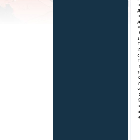
п
д
п
д
м
В
з
Г
2
с
П
М
з
К
И
ч
С
К
в
и
н