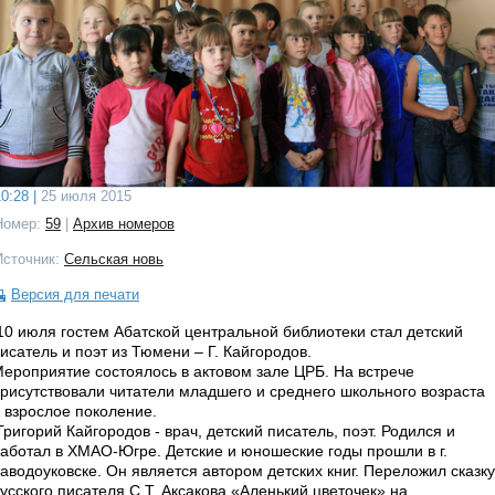
0:28 |
25 июля 2015
Номер:
59
|
Архив номеров
Источник:
Сельская новь
Версия для печати
0 июля гостем Абатской центральной библиотеки стал детский
исатель и поэт из Тюмени – Г. Кайгородов.
ероприятие состоялось в актовом зале ЦРБ. На встрече
рисутствовали читатели младшего и среднего школьного возраста
 взрослое поколение.
ригорий Кайгородов - врач, детский писатель, поэт. Родился и
аботал в ХМАО-Югре. Детские и юношеские годы прошли в г.
аводоуковске. Он является автором детских книг. Переложил сказку
усского писателя С.Т. Аксакова «Аленький цветочек» на