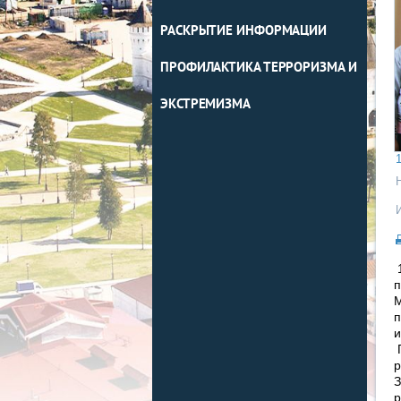
РАСКРЫТИЕ ИНФОРМАЦИИ
ПРОФИЛАКТИКА ТЕРРОРИЗМА И
ЭКСТРЕМИЗМА
1
1
п
М
п
и
Г
р
З
р