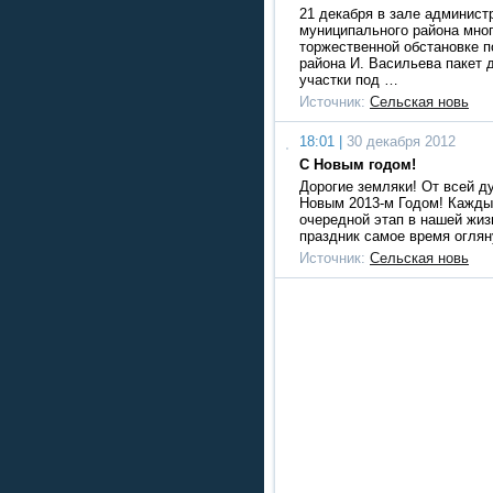
21 декабря в зале админист
муниципального района мно
торжественной обстановке п
района И. Васильева пакет 
участки под …
Источник:
Сельская новь
18:01 |
30 декабря 2012
С Новым годом!
Дорогие земляки! От всей д
Новым 2013-м Годом! Кажды
очередной этап в нашей жиз
праздник самое время оглян
Источник:
Сельская новь