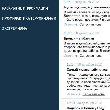
18:21 |
30 декабря 2012
Год уходящий, год наступа
РАСКРЫТИЕ ИНФОРМАЦИИ
В жизни человека ни один год
Более того, жизнь изобилует
ПРОФИЛАКТИКА ТЕРРОРИЗМА И
– было время поражений и усп
Источник:
Сельская новь
ЭКСТРЕМИЗМА
18:17 |
30 декабря 2012
Бронза – у абатчан
В первый декабрьский день те
Упоровского муниципального р
администрации района. В это
Источник:
Сельская новь
18:14 |
30 декабря 2012
Самый «классный» класс
Финал традиционного конку
руководителей "Сердце отд
декабре на базе Абатской С
собрались участники конкур
команды, состоящей …
Источник:
Сельская новь
18:10 |
30 декабря 2012
Подарок к Новому Году