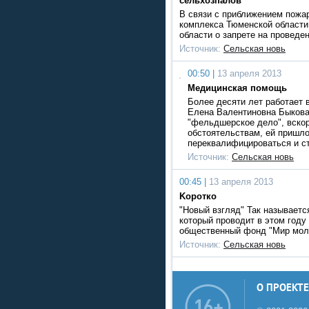
сельхозпалов
В связи с приближением пожа
комплекса Тюменской области
области о запрете на проведе
Источник:
Сельская новь
00:50 |
13 апреля 2013
Медицинская помощь
Более десяти лет работает
Елена Валентиновна Быкова
"фельдшерское дело", вско
обстоятельствам, ей пришл
переквалифицироваться и с
Источник:
Сельская новь
00:45 |
13 апреля 2013
Kоротко
"Новый взгляд" Так называетс
который проводит в этом году
общественный фонд "Мир моло
Источник:
Сельская новь
О ПРОЕКТЕ