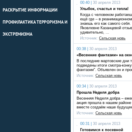
00:40 |
30 апреля 2013
Улыбок, счастья и тепла!
РАСКРЫТИЕ ИНФОРМАЦИИ
Когда с человеком работаеш
ещё где – в реанимационном
ПРОФИЛАКТИКА ТЕРРОРИЗМА И
знаешь его как самого себя.
Яковлевне Казанцевой отзыв
удивительно, …
ЭКСТРЕМИЗМА
Источник:
Сельская новь
00:38 |
30 апреля 2013
«Весенние фантазии» на окн
В последние мартовские дни 
подведены итоги смотра-конку
фантазии". Объявлен он и пр
Источник:
Сельская новь
00:34 |
30 апреля 2013
Прошла Неделя добра
Весенняя Неделя добра – еже
акция прошла в нашем районе
вместе создаём наше будущее
Источник:
Сельская новь
00:31 |
30 апреля 2013
Готовимся к посевной