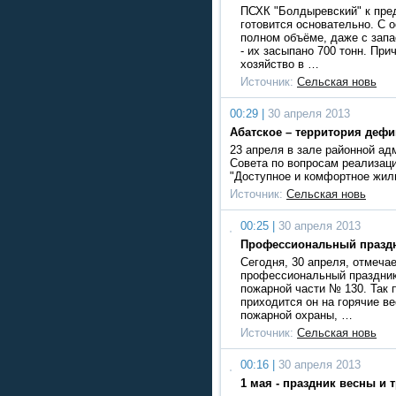
ПСХК "Болдыревский" к пре
готовится основательно. С о
полном объёме, даже с запа
- их засыпано 700 тонн. При
хозяйство в …
Источник:
Сельская новь
00:29 |
30 апреля 2013
Абатское – территория деф
23 апреля в зале районной ад
Совета по вопросам реализаци
"Доступное и комфортное жил
Источник:
Сельская новь
00:25 |
30 апреля 2013
Профессиональный празд
Сегодня, 30 апреля, отмечае
профессиональный праздник
пожарной части № 130. Так 
приходится он на горячие в
пожарной охраны, …
Источник:
Сельская новь
00:16 |
30 апреля 2013
1 мая - праздник весны и 