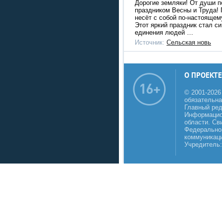
Дорогие земляки! От души п
праздником Весны и Труда!
несёт с собой по-настоящем
Этот яркий праздник стал с
единения людей …
Источник:
Сельская новь
О ПРОЕКТЕ
© 2001-2026
обязательна
Главный реда
Информацио
области. Св
Федеральной
коммуникаци
Учредитель