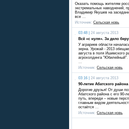
Оказать помощь жителям росс
экстремальных наводнений, п
Владимир Якушев на заседани
все …
Источник:
Сельская новь
03:48 |
24 августа 2013
Всё «с нуля». За дело бе
У аграриев области началась
зерна. Урожай - 2013 обеща
августа в поля Ишимского р
агрохолдинга "Юбилейный". 
…
Источник:
Сельская новь
03:16 |
24 августа 2013
90-летие Абатского района
Дорогие друзья! От души п
Абатского района с его 90-
путь, впереди – новые перс
главным видом деятельност
остаётся …
Источник:
Сельская новь