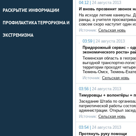
04:12 |
24 августа 2013
И вновь прозвенит звонок н
РАСКРЫТИЕ ИНФОРМАЦИИ
На исходе летние каникулы. 
ранцы, а учителя просматрива
ПРОФИЛАКТИКА ТЕРРОРИЗМА И
совсем скоро наступит один 
Источник:
Сельская новь
ЭКСТРЕМИЗМА
03:59 |
24 августа 2013
Придорожный сервис – одн
экономического роста» ра
Тюменская область в геогра
выгодной транспортно-логис
территории проходят четыре
Тюмень-Омск, Тюмень-Екате
Источник:
Сельская новь
03:56 |
24 августа 2013
Тимуровцы + волонтёры = 
Заседание Штаба по организа
патриотической работы состоя
администрации. Открыл засед
Источник:
Сельская новь
03:54 |
24 августа 2013
Протянуть руку помощи