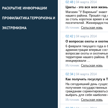
02:48 |
04 марта 2014
Цветы - это вся моя жизнь
РАСКРЫТИЕ ИНФОРМАЦИИ
Магазин "У Вареньки" знают
нашего района. Прошёл год 
ПРОФИЛАКТИКА ТЕРРОРИЗМА И
за столь короткое время в 
посетителей. Жизнерадостн
Источник:
Сельская новь
ЭКСТРЕМИЗМА
02:42 |
04 марта 2014
О вопросах охоты и охотн
6 февраля текущего года в 
администрации впервые сост
вопросам охоты и охотничье
территории нашего района. 
инициировали …
Источник:
Сельская новь
02:34 |
04 марта 2014
Как получить госуслугу в
На сегодняшний день сущес
получения государственных 
гражданам сориентироваться
выбрать для себя наиболее
Источник:
Сельская новь