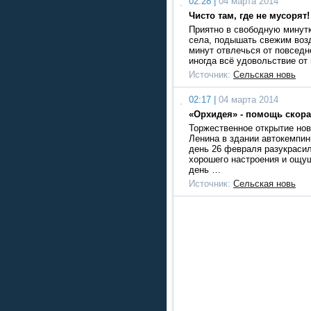
02:28 |
04 марта 2014
Чисто там, где не мусорят!
Приятно в свободную минутк
села, подышать свежим воз
минут отвлечься от повседн
иногда всё удовольствие от
Источник:
Сельская новь
02:17 |
04 марта 2014
«Орхидея» - помощь скора
Торжественное открытие нов
Ленина в здании автокемпин
день 26 февраля разукраси
хорошего настроения и ощу
день …
Источник:
Сельская новь