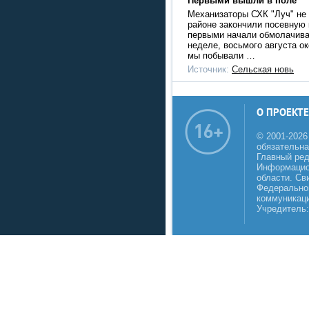
Первыми вышли в поле
Механизаторы СХК "Луч" не 
районе закончили посевную 
первыми начали обмолачива
неделе, восьмого августа ок
мы побывали …
Источник:
Сельская новь
О ПРОЕКТЕ
© 2001-2026
обязательна
Главный реда
Информацио
области. Св
Федеральной
коммуникаци
Учредитель