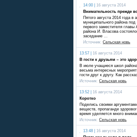
14:00 |
16 августа 2014
Внимательность прежде вс
Пятого августа 2014 года в
муниципального района под
первого заместителя главы 
района И. Власова состоял
заседание …
Источник:
Сельская новь
13:57 |
16 августа 2014
В гости к друзьям – это здо
В июле учащиеся школ района
весьма интересных мероприяти
гости друг к другу. Как расс
Источник:
Сельская новь
13:52 |
16 августа 2014
Коротко
Поделись своими аргументами
веществ, пропаганде здорово
время уделяется много внима
Источник:
Сельская новь
13:48 |
16 августа 2014