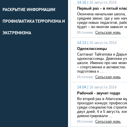
14:16 |
16 августа 2014
Первый раз – в пятый кла
РАСКРЫТИЕ ИНФОРМАЦИИ
Окончена начальная школа, 
среднее звено, где у них на
ПРОФИЛАКТИКА ТЕРРОРИЗМА И
среди новых педагогов, раб
будет – во многом зависит 
Источник:
Сельская новь
ЭКСТРЕМИЗМА
14:13 |
16 августа 2014
Одноклассницы
Салтанат Тайгилова и Дарья
одноклассницы. Девчонки уч
школе. Именно про них можн
– спортсменки и активистки.
подготовка к …
Источник:
Сельская новь
14:04 |
16 августа 2014
Рабочий - звучит гордо
Во второй раз в Абатском м
проходил конкурс професси
среди специалистов строите
двух дней, 4 и 5 августа, к
демонстрировали …
Источник:
Сельская новь