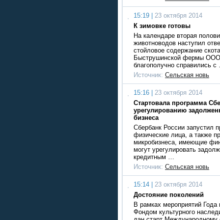
15:19 |
23 октября 2014
К зимовке готовы
На календаре вторая полови
животноводов наступил отве
стойловое содержание скота
Быструшинской фермы ООО
благополучно справились с
Источник:
Сельская новь
15:16 |
23 октября 2014
Стартовала программа Сбе
урегулированию задолжен
бизнеса
Сбербанк России запустил п
физические лица, а также п
микробизнеса, имеющие фин
могут урегулировать задолж
кредитным …
Источник:
Сельская новь
15:14 |
23 октября 2014
Достояние поколений
В рамках мероприятий Года 
Фондом культурного наслед
дан старт Международному 