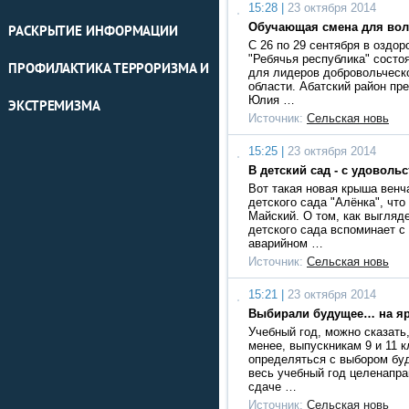
15:28 |
23 октября 2014
Обучающая смена для вол
РАСКРЫТИЕ ИНФОРМАЦИИ
С 26 по 29 сентября в оздо
"Ребячья республика" сост
ПРОФИЛАКТИКА ТЕРРОРИЗМА И
для лидеров добровольческ
области. Абатский район пр
Юлия …
ЭКСТРЕМИЗМА
Источник:
Сельская новь
15:25 |
23 октября 2014
В детский сад - с удоволь
Вот такая новая крыша венч
детского сада "Алёнка", чт
Майский. О том, как выгляд
детского сада вспоминает с
аварийном …
Источник:
Сельская новь
15:21 |
23 октября 2014
Выбирали будущее… на я
Учебный год, можно сказать,
менее, выпускникам 9 и 11 
определяться с выбором бу
весь учебный год целенапра
сдаче …
Источник:
Сельская новь