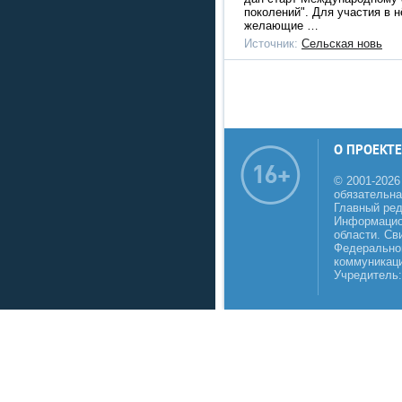
поколений". Для участия в 
желающие …
Источник:
Сельская новь
О ПРОЕКТЕ
© 2001-2026
обязательна
Главный реда
Информацио
области. Св
Федеральной
коммуникаци
Учредитель