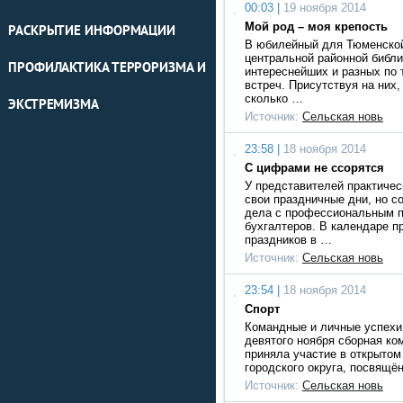
00:03 |
19 ноября 2014
Мой род – моя крепость
РАСКРЫТИЕ ИНФОРМАЦИИ
В юбилейный для Тюменской
центральной районной библи
ПРОФИЛАКТИКА ТЕРРОРИЗМА И
интереснейших и разных по 
встреч. Присутствуя на них,
сколько …
ЭКСТРЕМИЗМА
Источник:
Сельская новь
23:58 |
18 ноября 2014
С цифрами не ссорятся
У представителей практичес
свои праздничные дни, но с
дела с профессиональным п
бухгалтеров. В календаре 
праздников в …
Источник:
Сельская новь
23:54 |
18 ноября 2014
Спорт
Командные и личные успехи
девятого ноября сборная ко
приняла участие в открытом
городского округа, посвящё
Источник:
Сельская новь