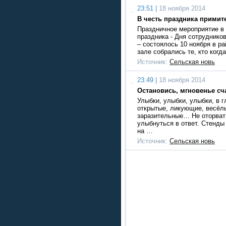
23:51 |
18 ноября 2014
В честь праздника примит
Праздничное мероприятие в
праздника - Дня сотруднико
– состоялось 10 ноября в ра
зале собрались те, кто когд
Источник:
Сельская новь
23:49 |
18 ноября 2014
Остановись, мгновенье сч
Улыбки, улыбки, улыбки, в г
открытые, ликующие, весёл
заразительные… Не оторват
улыбнуться в ответ. Стенды
на …
Источник:
Сельская новь