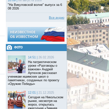
10:09 |
06 августа 2026
"На Викуловской волне" выпуск за 6
08 2026
Все аудио
ФОТО
14:51 |
26.02.2026
На патриотическом
уроке «Разговоры о
важном» Андрей
Артюхов рассказал
ученикам ишимских школ о
памятниках, созданных по проекту
«Оружие Победы»
12:01 |
21.12.2025
Сегодня на Никольском
рынке, несмотря на
мороз, открылась
ежегодная «Зимняя