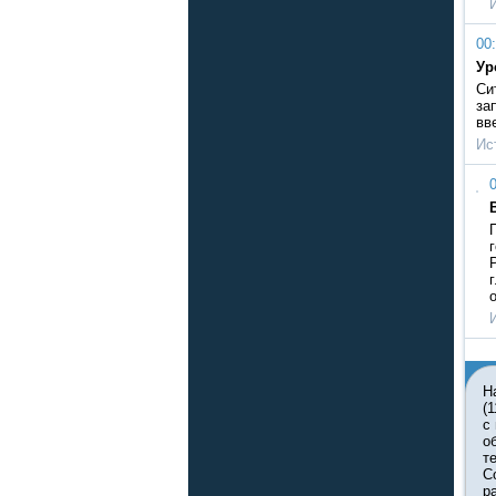
00:
Ур
Си
за
вв
Ис
0
Н
(
с
о
т
С
р