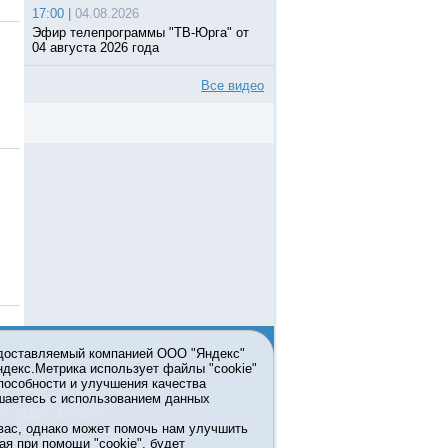
17:00 |
04.08.2026
Эфир телепрограммы "ТВ-Юрга" от
04 августа 2026 года
Все видео
едоставляемый компанией ООО "Яндекс"
Яндекс.Метрика использует файлы "cookie"
пособности и улучшения качества
ьзовании материалов ссылка
шаетесь с использованием данных
л. (3452) 49-00-05
вас, однако может помочь нам улучшить
жке правительства Тюменской
ая при помощи "cookie", будет
7413 от 13.10.2016 выдано