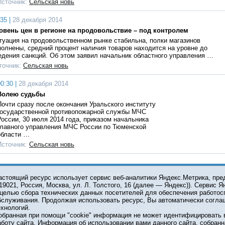
Источник:
Сельская новь
35 |
28 декабря 2014
овень цен в регионе на продовольствие – под контролем
туация на продовольственном рынке стабильна, полки магазинов
полнены, средний процент наличия товаров находится на уровне до
едения санкций. Об этом заявил начальник областного управления …
точник:
Сельская новь
0:30 |
28 декабря 2014
Волею судьбы
Почти сразу после окончания Уральского институту
государственной противопожарной службы МЧС
России, 30 июля 2014 года, приказом начальника
главного управления МЧС России по Тюменской
области …
Источник:
Сельская новь
О ПРОЕКТЕ
КОНТАКТЫ
астоящий ресурс использует сервис веб-аналитики Яндекс.Метрика, пр
119021, Россия, Москва, ул. Л. Толстого, 16 (далее — Яндекс)). Сервис 
 целью сбора технических данных посетителей для обеспечения работос
© 2001-2026 Сетевое издание Тюмень Медиа. При испол
бслуживания. Продолжая использовать ресурс, Вы автоматически согла
обязательна.
ехнологий.
Главный редактор Е.В. Стрельцова, e-mail t-l@obl72.ru, те
обранная при помощи "cookie" информация не может идентифицировать 
Информационная лента выходит при финансовой поддер
аботу сайта. Информация об использовании вами данного сайта, собранн
области. Свидетельство о регистрации СМИ ЭЛ №ФС 77-6