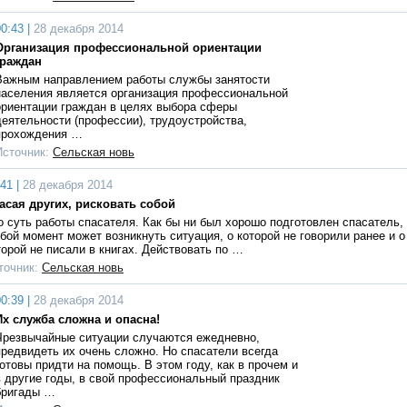
0:43 |
28 декабря 2014
Организация профессиональной ориентации
граждан
Важным направлением работы службы занятости
населения является организация профессиональной
ориентации граждан в целях выбора сферы
деятельности (профессии), трудоустройства,
прохождения …
Источник:
Сельская новь
41 |
28 декабря 2014
асая других, рисковать собой
о суть работы спасателя. Как бы ни был хорошо подготовлен спасатель,
бой момент может возникнуть ситуация, о которой не говорили ранее и о
торой не писали в книгах. Действовать по …
точник:
Сельская новь
0:39 |
28 декабря 2014
Их служба сложна и опасна!
Чрезвычайные ситуации случаются ежедневно,
предвидеть их очень сложно. Но спасатели всегда
готовы придти на помощь. В этом году, как в прочем и
в другие годы, в свой профессиональный праздник
бригады …