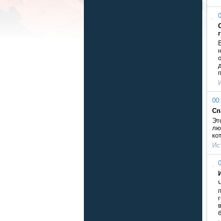
0
00:
Сп
Эт
лю
ко
Ис
0