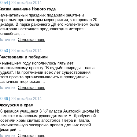
0:54 |
28 декабря 2014
Сказка накануне Нового года
Замечательный праздник подарили ребятне и
взрослым организаторы мероприятия, что прошло 20
декабря. В парке районного ДК его коллективом была
разыграна настоящая предновогодня история:
волшебная, …
Источник:
Сельская новь
0:50 |
28 декабря 2014
Участвовали и победили
В нынешнем году исполнилось пять лет
экологическому проекту "В судьбе природы – наша
судьба". На протяжении всех лет существования
этого проекта организовывались и проводились
различные творческие …
Источник:
Сельская новь
0:46 |
28 декабря 2014
Экскурсия в храм
16 декабря учащиеся 3 "б" класса Абатской школы №
2 вместе с классным руководителем Н. Дробуниной
посетили храм святых апостолов Петра и Павла.
Замечательную экскурсию провёл для них иерей
Димитрий …
Источник:
Сельская новь