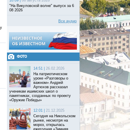
10:09 |
06 августа 2026
"На Викуловской волне" выпуск за 6
08 2026
Все аудио
му
ФОТО
14:51 |
26.02.2026
На патриотическом
уроке «Разговоры о
важном» Андрей
Артюхов рассказал
ученикам ишимских школ о
памятниках, созданных по проекту
«Оружие Победы»
12:01 |
21.12.2025
Сегодня на Никольском
рынке, несмотря на
мороз, открылась
ежегодная «Зимняя