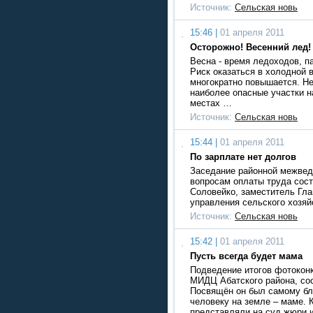
Источник:
Сельская новь
15:46 |
01 апреля 2011
Осторожно! Весенний лед!
Весна - время ледоходов, п
Риск оказаться в холодной 
многократно повышается. Не
наиболее опасные участки н
местах …
Источник:
Сельская новь
15:44 |
01 апреля 2011
По зарплате нет долгов
Заседание районной межвед
вопросам оплаты труда сост
Соловейко, заместитель Гла
управления сельского хозя
Источник:
Сельская новь
15:42 |
01 апреля 2011
Пусть всегда будет мама
Подведение итогов фотокон
МИДЦ Абатского района, сос
Посвящён он был самому бл
человеку на земле – маме. 
представляли на суд жюри 