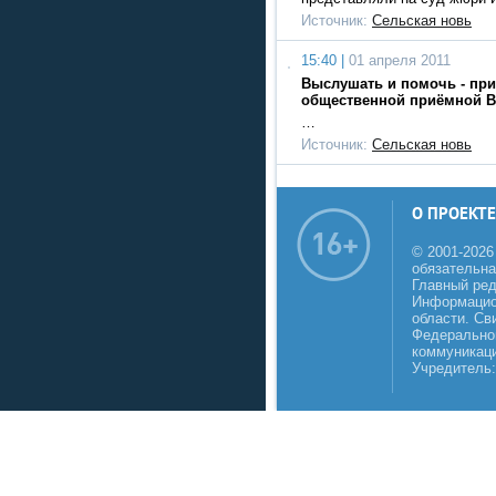
Источник:
Сельская новь
15:40 |
01 апреля 2011
Выслушать и помочь - при
общественной приёмной В.
…
Источник:
Сельская новь
О ПРОЕКТЕ
© 2001-2026
обязательна
Главный реда
Информацио
области. Св
Федеральной
коммуникаци
Учредитель