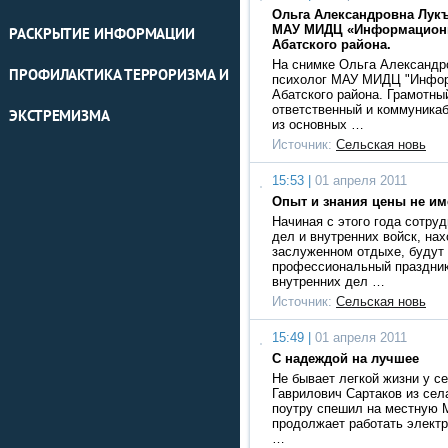
Ольга Александровна Лукъ
МАУ МИДЦ «Информационн
РАСКРЫТИЕ ИНФОРМАЦИИ
Абатского района.
На снимке Ольга Александр
ПРОФИЛАКТИКА ТЕРРОРИЗМА И
психолог МАУ МИДЦ "Инфор
Абатского района. Грамотны
ответственный и коммуника
ЭКСТРЕМИЗМА
из основных …
Источник:
Сельская новь
15:53 |
01 апреля 2011
Опыт и знания цены не и
Начиная с этого года сотру
дел и внутренних войск, на
заслуженном отдыхе, будут
профессиональный праздник
внутренних дел …
Источник:
Сельская новь
15:49 |
01 апреля 2011
С надеждой на лучшее
Не бывает легкой жизни у се
Гаврилович Сартаков из сел
поутру спешил на местную М
продолжает работать элект
…