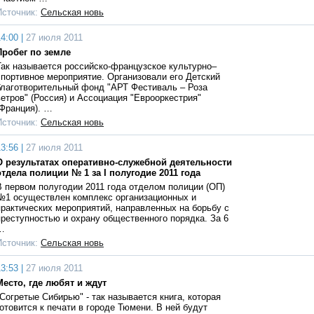
Источник:
Сельская новь
4:00 |
27 июля 2011
Пробег по земле
Так называется российско-французское культурно–
спортивное мероприятие. Организовали его Детский
благотворительный фонд "АРТ Фестиваль – Роза
ветров" (Россия) и Ассоциация "Еврооркестрия"
(Франция). …
Источник:
Сельская новь
3:56 |
27 июля 2011
О результатах оперативно-служебной деятельности
отдела полиции № 1 за I полугодие 2011 года
В первом полугодии 2011 года отделом полиции (ОП)
№1 осуществлен комплекс организационных и
практических мероприятий, направленных на борьбу с
преступностью и охрану общественного порядка. За 6
…
Источник:
Сельская новь
3:53 |
27 июля 2011
Место, где любят и ждут
"Согретые Сибирью" - так называется книга, которая
готовится к печати в городе Тюмени. В ней будут