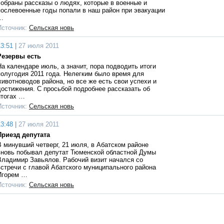
собраны рассказы о людях, которые в военные и
послевоенные годы попали в наш район при эвакуации
…
Источник:
Сельская новь
3:51 |
27 июля 2011
Резервы есть
На календаре июль, а значит, пора подводить итоги
полугодия 2011 года. Нелегким было время для
животноводов района, но все же есть свои успехи и
достижения. С просьбой подробнее рассказать об
итогах …
Источник:
Сельская новь
3:48 |
27 июля 2011
Приезд депутата
В минувший четверг, 21 июля, в Абатском районе
вновь побывал депутат Тюменской областной Думы
Владимир Завьялов. Рабочий визит начался со
встречи с главой Абатского муниципального района
Игорем …
Источник:
Сельская новь