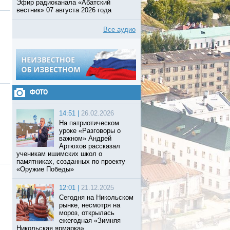
Эфир радиоканала «Абатский
вестник» 07 августа 2026 года
Все аудио
ФОТО
14:51 |
26.02.2026
На патриотическом
уроке «Разговоры о
важном» Андрей
Артюхов рассказал
ученикам ишимских школ о
памятниках, созданных по проекту
«Оружие Победы»
12:01 |
21.12.2025
Сегодня на Никольском
рынке, несмотря на
мороз, открылась
ежегодная «Зимняя
Никольская ярмарка».