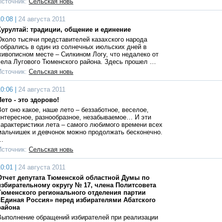
Источник:
Сельская новь
0:08 |
24 августа 2011
Курултай: традиции, общение и единение
Около тысячи представителей казахского народа
собрались в один из солнечных июльских дней в
живописном месте – Силкином Логу, что недалеко от
села Лугового Тюменского района. Здесь прошел …
Источник:
Сельская новь
0:06 |
24 августа 2011
Лето - это здорово!
Вот оно какое, наше лето – беззаботное, веселое,
интересное, разнообразное, незабываемое… И эти
характеристики лета – самого любимого времени всех
мальчишек и девчонок можно продолжать бесконечно.
…
Источник:
Сельская новь
0:01 |
24 августа 2011
Отчет депутата Тюменской областной Думы по
избирательному округу № 17, члена Политсовета
Тюменского регионального отделения партии
«Единая Россия» перед избирателями Абатского
района
Выполнение обращений избирателей при реализации