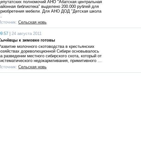
депутатских полномочий АНО "Абатская центральная
районная библиотека" выделено 200.000 рублей для
приобретения мебели. Для АНО ДОД "Детская школа
…
Источник:
Сельская новь
9:57 |
24 августа 2011
Сычёвцы к зимовке готовы
Развитие молочного скотоводства в крестьянских
хозяйствах дореволюционной Сибири основывалось
на разведении местного сибирского скота, который от
систематического недокармливания, примитивного …
Источник:
Сельская новь