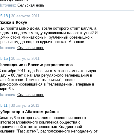
Источник:
Сельская новь
5:18 |
30 августа 2011
Сказка в Кокуе
Как пройти мимо дома, возле которого стоит цапля, а
рядом в водоеме между кувшинками плавают утки? И
домик стоит миниатюрный, рубленный бревнышко к
бревнышку, да еще на курьих ножках. А в окне …
Источник:
Сельская новь
5:15 |
30 августа 2011
Телевидение в России: ретроспектива
В октябре 2011 года Россия отметит знаменательную
дату – 80 лет с начала регулярного телевещания в
нашей стране. Термин "телевизия", позже
трансформировавшийся в "телевидение", впервые в
мире был …
Источник:
Сельская новь
5:11 |
30 августа 2011
Губернатор в Абатском районе
Визит губернатора начался с посещения нового
автогазозаправочного комплекса общества с
ограниченной ответственностью Холдинговой
компании "Газсистем", расположенного неподалеку от