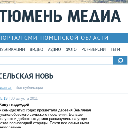
ПОРТАЛ СМИ ТЮМЕНСКОЙ ОБЛАСТИ
ПУБЛИКАЦИИ
ВИДЕО
АУДИО
ФОТО
PDF-ВЕРСИИ
ТЕГИ
СЕЛЬСКАЯ НОВЬ
Главная
|
Все публикации
5:19 |
30 августа 2011
Живут надеждой
В семидесятых годах процветала деревня Земляная
Тушнолобовского сельского поселения. Больше
полусотни добротных домов раскинулись на угоре
возле полноводной старицы. Почти все семьи были
многодетные, …