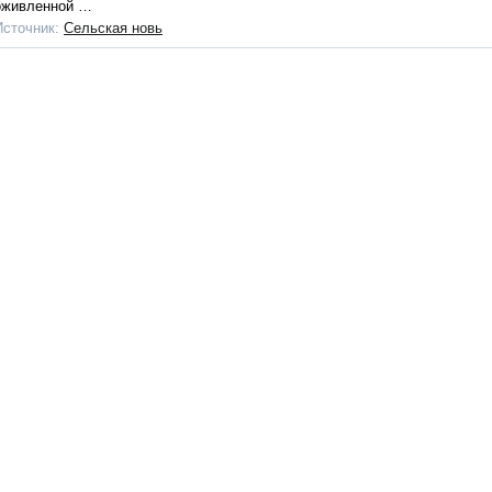
оживленной …
Источник:
Сельская новь