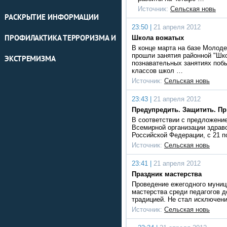
Источник:
Сельская новь
РАСКРЫТИЕ ИНФОРМАЦИИ
23:50 |
21 апреля 2012
ПРОФИЛАКТИКА ТЕРРОРИЗМА И
Школа вожатых
В конце марта на базе Молод
прошли занятия районной "Шк
ЭКСТРЕМИЗМА
познавательных занятиях поб
классов школ …
Источник:
Сельская новь
23:43 |
21 апреля 2012
Предупредить. Защитить. П
В соответствии с предложени
Всемирной организации здраво
Российской Федерации, с 21 п
Источник:
Сельская новь
23:41 |
21 апреля 2012
Праздник мастерства
Проведение ежегодного муниц
мастерства среди педагогов 
традицией. Не стал исключен
Источник:
Сельская новь