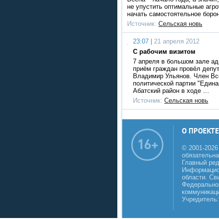
не упустить оптимальные агро
начать самостоятельное борон
Источник:
Сельская новь
23:07 |
21 апреля 2012
С рабочим визитом
7 апреля в большом зале а
приём граждан провёл депу
Владимир Ульянов. Член Вс
политической партии "Едина
Абатский район в ходе …
Источник:
Сельская новь
О ПРОЕКТЕ
© 2001-2026
обязательна
Главный реда
Информацио
области. Св
Федеральной
коммуникаци
Учредитель