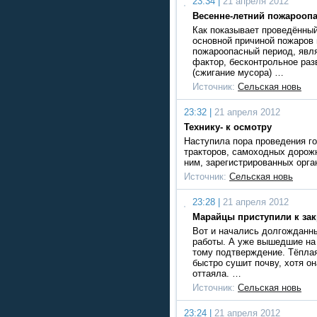
23:34 |
21 апреля 2012
Весенне-летний пожарооп
Как показывает проведённый
основной причиной пожаров 
пожароопасный период, явл
фактор, бесконтрольное раз
(сжигание мусора) …
Источник:
Сельская новь
23:32 |
21 апреля 2012
Технику- к осмотру
Наступила пора проведения го
тракторов, самоходных дорож
ним, зарегистрированных орга
Источник:
Сельская новь
23:28 |
21 апреля 2012
Марайцы приступили к за
Вот и начались долгожданн
работы. А уже вышедшие на 
тому подтверждение. Тёплая
быстро сушит почву, хотя о
оттаяла. …
Источник:
Сельская новь
23:24 |
21 апреля 2012