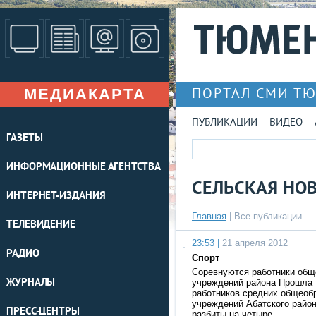
МЕДИАКАРТА
ПОРТАЛ СМИ Т
ПУБЛИКАЦИИ
ВИДЕО
ГАЗЕТЫ
ИНФОРМАЦИОННЫЕ АГЕНТСТВА
СЕЛЬСКАЯ НО
ИНТЕРНЕТ-ИЗДАНИЯ
Главная
|
Все публикации
ТЕЛЕВИДЕНИЕ
23:53 |
21 апреля 2012
РАДИО
Спорт
Соревнуются работники общ
ЖУРНАЛЫ
учреждений района Прошла I
работников средних общеоб
учреждений Абатского район
ПРЕСС-ЦЕНТРЫ
разбиты на четыре …