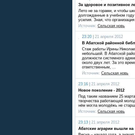
За здоровое и позитивное л
Лето не за горами, и чтобы ш
долгожданные в учебном году 
усилия. Зная, что организаци
Источник:
Сельская новь
23:20 |
21 апреля 2012
В Абатской районной библ
Стаж работы Ирины Никола
небольшой. В Абатской райо
должности системного адми
около двух лет. За это врем
ответственным, …
Источник:
Сельская новь
23:16 |
21 апреля 2012
Новое поколение - 2012
Под таким названием 25 марта
творчества работающей молод
нём могла молодёжь не старше
Источник:
Сельская новь
23:13 |
21 апреля 2012
Абатские аграрии вышли на 
Весна – начало года, а значит