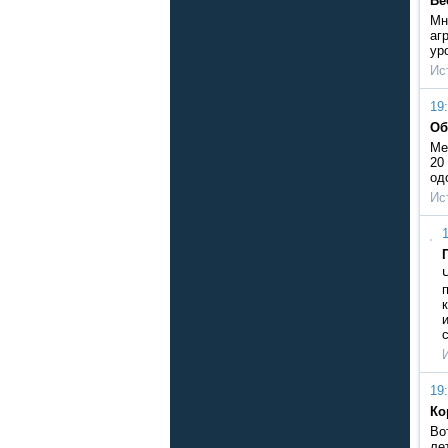
Ве
Мн
аг
ур
Ис
19:
Об
Ме
20
од
Ис
1
19:
Ко
Во
ле