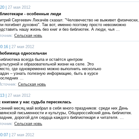
20 |
27 мая 2012
блиотекари - особенные люди
итрий Сергеевич Лихачёв сказал: "Человечество не выживет физически,
ли погибнет духовно". Так вот, именно поэтому просто невозможно
едставить нашу жизнь без книг и без библиотек. А люди, чья …
точник:
Сельская новь
0:16 |
27 мая 2012
Любимица односельчан
Библиотека всегда была и остаётся центром
культурной и образовательной жизни на селе. Это
место, где одновременно можно выполнить несколько
задач – узнать полезную информацию, быть в курсе
последних …
Источник:
Сельская новь
13 |
27 мая 2012
с книгами у нас судьба пересеклась
сенний месяц май вобрал в себя много праздников: среди них День
авянской письменности и культуры, Общероссийский день библиотек.
аздник, дорогой для сердца каждого библиотекаря и читателя. …
точник:
Сельская новь
0:07 |
27 мая 2012