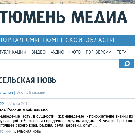
ПОРТАЛ СМИ ТЮМЕНСКОЙ ОБЛАСТИ
ПУБЛИКАЦИИ
ВИДЕО
АУДИО
ФОТО
PDF-ВЕРСИИ
ТЕГИ
СЕЛЬСКАЯ НОВЬ
Главная
|
Все публикации
23 |
27 мая 2012
есь России моей начало
раеведение" есть, в сущности, "жизневедение" - приобретение знаний из
ружающей тебя жизни и передача их другим людям". В.Бианки Прошлое 
стоящее своего края, района, села, деревни, опыт …
точник:
Сельская новь