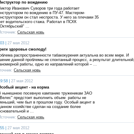
Инструктор по вождению
Виктор Иванович Суворов три года работает
инструктором по вождению в ПУ-47. Мастером-
инструктором он стал неспроста. У него за плечами 35
лет водительского стажа. Работал в ПСХК
"Октябрьский" …
Источник:
Сельская новь
03 |
27 мая 2012
реги здоровье смолоду!
облема распространенности табакокурения актуальна во всем мире. И
шение данной проблемы не спонтанный процесс, а результат длительной
аномерной работы, одно из направлений которой – …
точник:
Сельская новь
9:58 |
27 мая 2012
Особый акцент - на корма
В нынешнюю посевную кампанию труженикам ЗАО
"Велес" предстоит выполнить объем работы не
меньший, чем был в прошлом году. Особый акцент в
данном хозяйстве сделан на создание более
основательной и …
Источник:
Сельская новь
55 |
27 мая 2012