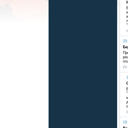
20:
Бе
Пр
ре
пл
Ис
1
19: