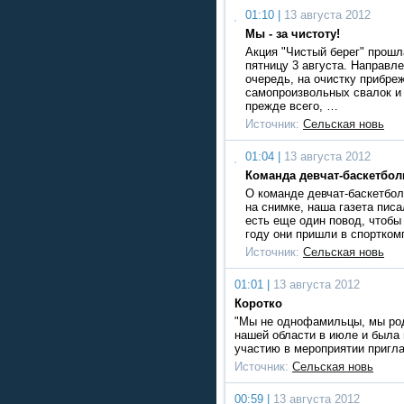
01:10 |
13 августа 2012
Мы - за чистоту!
Акция "Чистый берег" прошл
пятницу 3 августа. Направл
очередь, на очистку прибре
самопроизвольных свалок и 
прежде всего, …
Источник:
Сельская новь
01:04 |
13 августа 2012
Команда девчат-баскетбол
О команде девчат-баскетбол
на снимке, наша газета писа
есть еще один повод, чтобы 
году они пришли в спортком
Источник:
Сельская новь
01:01 |
13 августа 2012
Коротко
"Мы не однофамильцы, мы род
нашей области в июле и была
участию в мероприятии пригл
Источник:
Сельская новь
00:59 |
13 августа 2012