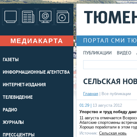
МЕДИАКАРТА
ПОРТАЛ СМИ Т
ПУБЛИКАЦИИ
ВИДЕО
ГАЗЕТЫ
ИНФОРМАЦИОННЫЕ АГЕНТСТВА
СЕЛЬСКАЯ НО
ИНТЕРНЕТ-ИЗДАНИЯ
Главная
|
Все публикации
ТЕЛЕВИДЕНИЕ
01:29 |
13 августа 2012
РАДИО
Упорство и труд победу даю
11 августа отмечается Всерос
ЖУРНАЛЫ
Абатские спортсмены встреча
Хорошо поработали в этом го
Источник:
Сельская новь
ПРЕСС-ЦЕНТРЫ