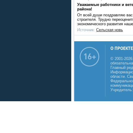
Уважаемые работники и вет
района!
От всей души поздравляю вас
строителя. Трудно переоценит
экономического развития наше
Источник:
Сельская новь
О ПРОЕКТЕ
© 2001-2026
обязательна
Главный реда
Информацио
области. Св
Федеральной
коммуникаци
Учредитель