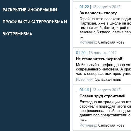
01:22 |
13 августа 2012
РАСКРЫТИЕ ИНФОРМАЦИИ
За верность спорту
Герой нашего рассказа родил
ПРОФИЛАКТИКА ТЕРРОРИЗМА И
Партизан. Уже в школе он в
гимнастикой, бегом, игрой в
закончил 6 класс, семья пер
ЭКСТРЕМИЗМА
…
Источник:
Сельская новь
01:20 |
13 августа 2012
Не становитесь жертвой
Мобильный телефон давно уж
современного человека. А кр
часть совершаемых преступл
Источник:
Сельская новь
01:16 |
13 августа 2012
Славен труд строителей
Ежегодно по традиции во вт
строители подводят итоги с
профессиональный праздник
давних пор представители 
на …
Источник:
Сельская новь