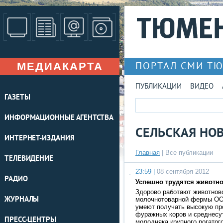
МЕДИАКАРТА
ПОРТАЛ СМИ Т
ПУБЛИКАЦИИ
ВИДЕО
ГАЗЕТЫ
ИНФОРМАЦИОННЫЕ АГЕНТСТВА
СЕЛЬСКАЯ НО
ИНТЕРНЕТ-ИЗДАНИЯ
Главная
|
Все публикации
ТЕЛЕВИДЕНИЕ
23:59 |
08 сентября 2012
РАДИО
Успешно трудятся животн
Здорово работают животно
ЖУРНАЛЫ
молочнотоварной фермы ОО
умеют получать высокую пр
фуражных коров и среднесу
ПРЕСС-ЦЕНТРЫ
молодняка крупного рогатог