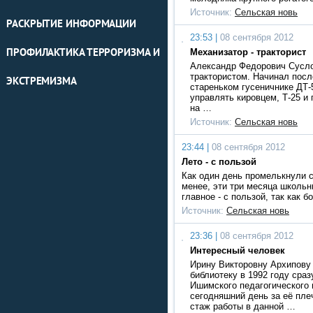
Источник:
Сельская новь
РАСКРЫТИЕ ИНФОРМАЦИИ
23:53 |
08 сентября 2012
ПРОФИЛАКТИКА ТЕРРОРИЗМА И
Механизатор - тракторист
Александр Федорович Сусло
трактористом. Начинал посл
ЭКСТРЕМИЗМА
стареньком гусеничнике ДТ-
управлять кировцем, Т-25 и
на …
Источник:
Сельская новь
23:44 |
08 сентября 2012
Лето - с пользой
Как один день промелькнули 
менее, эти три месяца школьн
главное - с пользой, так как
Источник:
Сельская новь
23:36 |
08 сентября 2012
Интересный человек
Ирину Викторовну Архипову
библиотеку в 1992 году сраз
Ишимского педагогического 
сегодняшний день за её пл
стаж работы в данной …