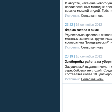
В августе, накануне нового уч
новоиспечённых молодых специ
свежих мыслей и идей. Трёх 
Источник:
Сельская новь
23:22 |
16 сентября 2012
Ферма готова к зиме
Удивительно красиво и живопи
местным жителям, труженикам
кооператива "Болдыревский" 
Источник:
Сельская новь
23:19 |
16 сентября 2012
Хлеборобы района на уборк
Засушливый выдался июль, но
зернобобовых неплохой. Средн
составляет более 18 центнеро
Источник:
Сельская новь