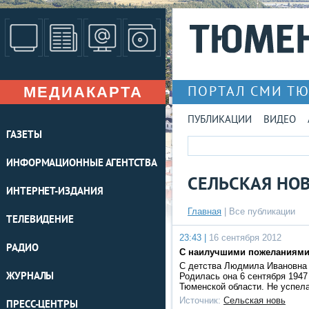
МЕДИАКАРТА
ПОРТАЛ СМИ Т
ПУБЛИКАЦИИ
ВИДЕО
ГАЗЕТЫ
ИНФОРМАЦИОННЫЕ АГЕНТСТВА
СЕЛЬСКАЯ НО
ИНТЕРНЕТ-ИЗДАНИЯ
Главная
|
Все публикации
ТЕЛЕВИДЕНИЕ
23:43 |
16 сентября 2012
РАДИО
С наилучшими пожеланиям
С детства Людмила Ивановна 
ЖУРНАЛЫ
Родилась она 6 сентября 1947
Тюменской области. Не успела
Источник:
Сельская новь
ПРЕСС-ЦЕНТРЫ