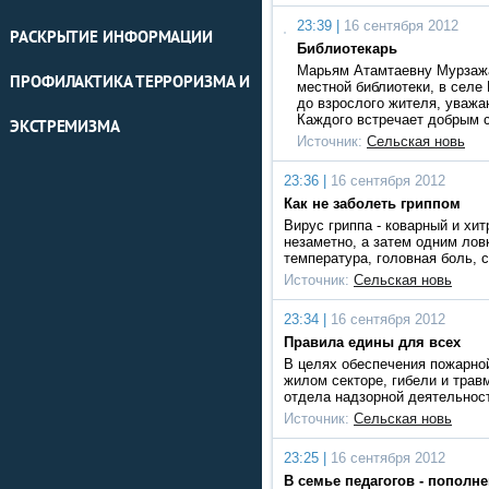
23:39 |
16 сентября 2012
РАСКРЫТИЕ ИНФОРМАЦИИ
Библиотекарь
Марьям Атамтаевну Мурзажа
ПРОФИЛАКТИКА ТЕРРОРИЗМА И
местной библиотеки, в селе
до взрослого жителя, уважа
Каждого встречает добрым 
ЭКСТРЕМИЗМА
Источник:
Сельская новь
23:36 |
16 сентября 2012
Как не заболеть гриппом
Вирус гриппа - коварный и хит
незаметно, а затем одним лов
температура, головная боль, 
Источник:
Сельская новь
23:34 |
16 сентября 2012
Правила едины для всех
В целях обеспечения пожарно
жилом секторе, гибели и тра
отдела надзорной деятельност
Источник:
Сельская новь
23:25 |
16 сентября 2012
В семье педагогов - пополн