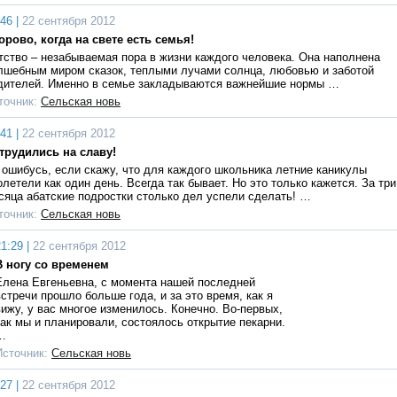
46 |
22 сентября 2012
орово, когда на свете есть семья!
тство – незабываемая пора в жизни каждого человека. Она наполнена
лшебным миром сказок, теплыми лучами солнца, любовью и заботой
дителей. Именно в семье закладываются важнейшие нормы …
точник:
Сельская новь
41 |
22 сентября 2012
трудились на славу!
 ошибусь, если скажу, что для каждого школьника летние каникулы
олетели как один день. Всегда так бывает. Но это только кажется. За три
сяца абатские подростки столько дел успели сделать! …
точник:
Сельская новь
1:29 |
22 сентября 2012
В ногу со временем
Елена Евгеньевна, с момента нашей последней
встречи прошло больше года, и за это время, как я
вижу, у вас многое изменилось. Конечно. Во-первых,
как мы и планировали, состоялось открытие пекарни.
…
Источник:
Сельская новь
27 |
22 сентября 2012