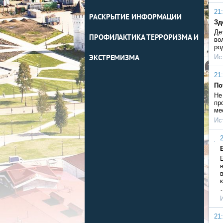
21:
РАСКРЫТИЕ ИНФОРМАЦИИ
Зд
Де
ПРОФИЛАКТИКА ТЕРРОРИЗМА И
во
ро
Ис
ЭКСТРЕМИЗМА
21:
По
Не
пр
ме
Ис
2
21: