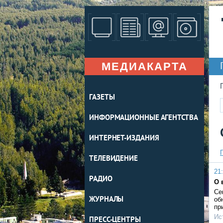
МЕДИАКАРТА
ГАЗЕТЫ
ИНФОРМАЦИОННЫЕ АГЕНТСТВА
ИНТЕРНЕТ-ИЗДАНИЯ
ТЕЛЕВИДЕНИЕ
21:
РАДИО
О 
Се
ЖУРНАЛЫ
об
пр
Ис
ПРЕСС-ЦЕНТРЫ