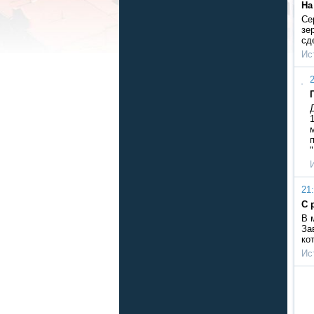
На
Се
зе
сд
Ис
2
21:
С 
В 
За
ко
Ис