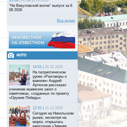
10:09 |
06 августа 2026
"На Викуловской волне" выпуск за 6
08 2026
Все аудио
ФОТО
14:51 |
26.02.2026
На патриотическом
уроке «Разговоры о
важном» Андрей
Артюхов рассказал
ученикам ишимских школ о
памятниках, созданных по проекту
«Оружие Победы»
12:01 |
21.12.2025
Сегодня на Никольском
рынке, несмотря на
мороз, открылась
ежегодная «Зимняя