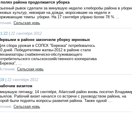
 полях района продолжается уборка
рьезный рывок сделали за минувшую неделю хлеборобы района в уборк
рновых культур, невзирая на дожди, моросившие на неделе и
ерживающие темпы уборки. На 17 сентября убрано более 78 % …
точник:
Сельская новь
1:22 |
22 сентября 2012
Первыми в районе закончили уборку зерновых
Для сбора урожая в СОПСК "Березка" потребовалось
10 дней. Победителями жатвы-2012 в районе стали
механизаторы снабженческо-обслуживающего
потребительского сельскохозяйственного кооператива
"Березка", …
Источник:
Сельская новь
19 |
22 сентября 2012
рабочим визитом
минувшую пятницу, 14 сентября, Абатский район вновь посетил Владими
вьялов. Рабочий визит начался со встречи с руководством района, на
торой были подняты вопросы развития района. Также одной …
точник:
Сельская новь