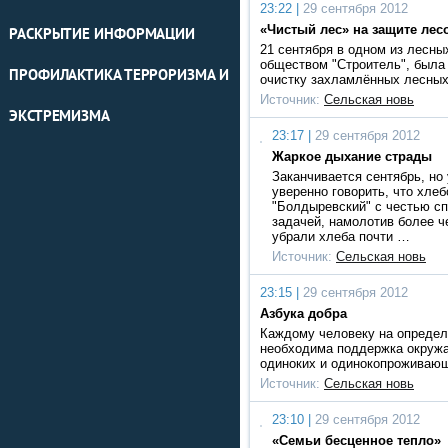
23:22 |
29 сентября 2012
«Чистый лес» на защите лес
РАСКРЫТИЕ ИНФОРМАЦИИ
21 сентября в одном из лесн
обществом "Строитель", была 
ПРОФИЛАКТИКА ТЕРРОРИЗМА И
очистку захламлённых лесных
Источник:
Сельская новь
ЭКСТРЕМИЗМА
23:17 |
29 сентября 2012
Жаркое дыхание страды
Заканчивается сентябрь, но
уверенно говорить, что хле
"Болдыревский" с честью с
задачей, намолотив более ч
убрали хлеба почти …
Источник:
Сельская новь
23:15 |
29 сентября 2012
Азбука добра
Каждому человеку на определе
необходима поддержка окружа
одиноких и одинокопроживающ
Источник:
Сельская новь
23:10 |
29 сентября 2012
«Семьи бесценное тепло»