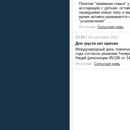
Понятие "приёмная семья" у
ассоциацию с детьми, остав
нашедшими новых папу и ма
время активно развивается
"усыновления". …
Источник:
Сельская новь
23:05 |
29 сентября 2012
Для грусти нет причин
Международный день пожилых 
года согласно решению Генер
Наций (резолюции 45/106 от 1
Источник:
Сельская новь