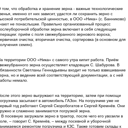
 том, что обработка и хранение зерна - важные технологические
венья, именно от них зависит, удастся ли сохранить зерно с
ысокой потребительской ценностью, в ООО «Ника» (с. Банниково)
нают не понаслышке. Правильно организованный процесс
ослеуборочной обработки зерна включает в себя следующие
перации: приём с поля свежеубранного зернового вороха;
ервичная очистка; вторичная очистка, сортировка (в основном для
олучения семян).
а территории ООО «Ника» с самого утра кипит работа. Приём
вежеубранного зерна осуществляет кладовщик С. Шабурова. В
бязанности Светланы Геннадьевны входит не только взвешивание
ерна, но и ведение всей соответствующей документации, а с ней
аботы немало.
осле этого зерно выгружают на территорию, затем при помощи
огрузчика засыпают в автомобиль ГАЗон. На погрузчике уже не
ервый год работают Сергей Скоробогатов и Сергей Кремнёв. Они
ружно и слаженно занимаются погрузкой зерна.
 В посевную загружали зерно в трактор, после чего его увозили в
оле, – говорит С. Кремнёв, – между посевной и уборочной
анимаемся ремонтом погрузчика и КЗС. Также готовим склады к