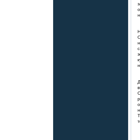
з
о
н
Н
О
н
с
з
к
н
Д
в
С
р
о
н
Т
т