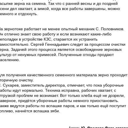
асыпке зерна на семена. Так что с ранней весны и до поздней
сени дел хватает, а зимой, когда все работы завершены, можно
емного и отдохнуть.
а зернотоке работает не менее опытный механик С. Половников.
н отлично знает свою работу и если возникают какие-либо
еполадки в устройстве КЗС, старается их устранить
амостоятельно. Сергей Геннадьевич следит за процессом очистки
ерна. Задачей этого процесса является освобождение зерновых
ультур от ненужных примесей. Полученные отходы продают
аселению.
ля получения качественного семенного материала зерно проходит
торичную очистку.
. Сухарев, заместитель директора, отмечает, что пока уборочные
аботы идут нормально. Техника исправна, рабочих хватает, с
тгрузкой проблем не возникает. Вот только хлеба ещё не дозрели,
аверное, придётся уборочные работы немного приостановить.
акже ведутся работы по вспашке паров, и как только ещё поступит
опливо, начнётся вспашка зяби.