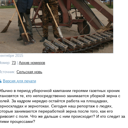
сентября 2015
Номер:
73
|
Архив номеров
Источник:
Сельская новь
Версия для печати
бычно в период уборочной кампании героями газетных хроник
тановятся те, кто непосредственно занимается уборкой зерна с
олей. За кадром нередко остаётся работа на площадках,
ерноскладах и зернотоках. Сегодня наш репортаж о людях,
оторые занимаются переработкой зерна после того, как его
ривозят с поля. Что же дальше с ним происходит? И кто следит за
тими процессами?