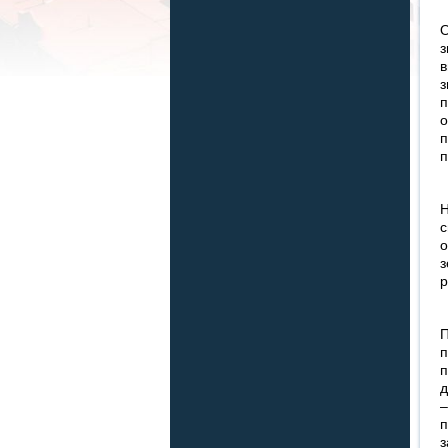
О
з
в
з
п
о
п
п
Н
с
о
з
р
П
п
п
д
–
п
з