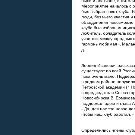
были и абатчане, и жители
Мероприятие началось с 
был выбран совет клуба. В
люди, без чьего участия 
объединения невозможно
клуба был избран инициато
любитель, обладатель кол
участник международных ф
гармонь любимая», Маланьи
д.
Леонид Иванович рассказа
существуют по всей России
пока очень мало. Поддержк
в родном районе получила
Петровской академии (г. Н
сопредседателя Союза гар
Новосибирска В. Ермакова,
поддержал идею и глава А
- Да, для нас это новое д
чтобы наш клуб работал, -
Определились члены клуба