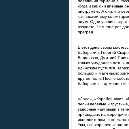
появления гармони в Росс
когда и как они впервые р
инструмент. А они, кто сер
как часами «мучали» гарм
науку. Одни учились играт
возрасте. Чем ещё раз док
преград.
В этот день своим мастер
Бабарыкин, Георгий Скоро
Водолазов, Дмитрий Прива
только умудрялся петь и иг
единожды пустился, зара
больших и маленьких зрите
другие пели. Песню собст
Бабарыкин - гармонист из
«Лада», «Коробейники», «
песни весёлые и грустные
задорные наигрыши в течен
пришедших на мероприятие
исполнителям, и не жалет
Увы, всё хорошее когда-ни