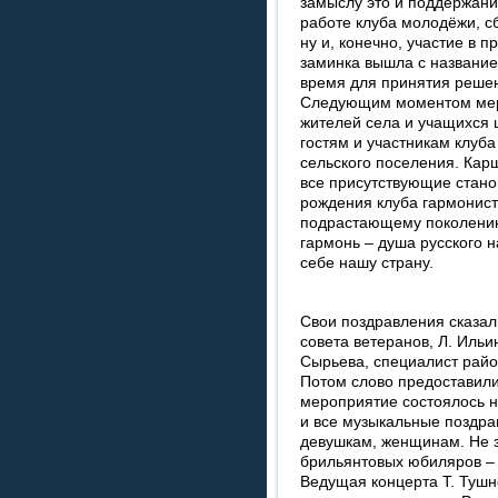
замыслу это и поддержани
работе клуба молодёжи, с
ну и, конечно, участие в
заминка вышла с название
время для принятия решен
Следующим моментом меро
жителей села и учащихся 
гостям и участникам клуба
сельского поселения. Карш
все присутствующие стано
рождения клуба гармонист
подрастающему поколению 
гармонь – душа русского н
себе нашу страну.
Свои поздравления сказал
совета ветеранов, Л. Ильи
Сырьева, специалист район
Потом слово предоставили
мероприятие состоялось н
и все музыкальные поздра
девушкам, женщинам. Не 
брильянтовых юбиляров –
Ведущая концерта Т. Тушн