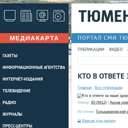
МЕДИАКАРТА
ПОРТАЛ СМИ Т
ПУБЛИКАЦИИ
ВИДЕО
ГАЗЕТЫ
ИНФОРМАЦИОННЫЕ АГЕНТСТВА
КТО В ОТВЕТЕ
ИНТЕРНЕТ-ИЗДАНИЯ
Главная
|
Все публикации
ТЕЛЕВИДЕНИЕ
РАДИО
Номер:
83 (9412)
|
Архив ном
Источник:
Голышмановский 
ЖУРНАЛЫ
Версия для печати
ПРЕСС-ЦЕНТРЫ