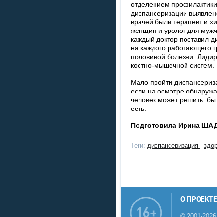
отделением профилактики 
диспансеризации выявлено
врачей были терапевт и хир
женщин и уролог для мужч
каждый доктор поставил ди
на каждого работающего г
половиной болезни. Лидир
костно-мышечной систем.
Мало пройти диспансериза
если на осмотре обнаружа
человек может решить: быт
есть.
Подготовила Ирина ША
Теги:
диспансеризация
,
здо
О ПРОЕКТЕ
© 2001-2026