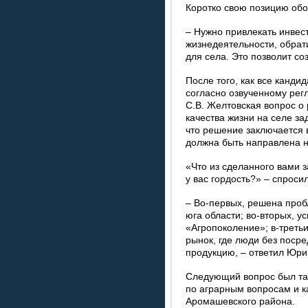
Коротко свою позицию об
– Нужно привлекать инвес
жизнедеятельности, обрат
для села. Это позволит со
После того, как все канди
согласно озвученному регл
С.В. Желтовская вопрос о
качества жизни на селе за
что решение заключается 
должна быть направлена н
«Что из сделанного вами 
у вас гордость?» – спроси
– Во-первых, решена про
юга области; во-вторых, 
«Агропоколение»; в-треть
рынок, где люди без посре
продукцию, – ответил Юри
Следующий вопрос был та
по аграрным вопросам и к
Аромашевского района.