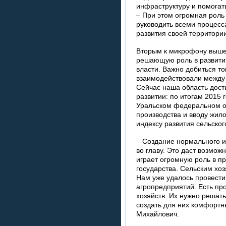
инфраструктуру и помогат
– При этом огромная роль
руководить всеми процесс
развития своей территории
Вторым к микрофону вышел
решающую роль в развитии
власти. Важно добиться то
взаимодействовали между 
Сейчас наша область дост
развитии: по итогам 2015 
Уральском федеральном о
производства и вводу жил
индексу развития сельског
– Создание нормального и
во главу. Это даст возмож
играет огромную роль в п
государства. Сельским хо
Нам уже удалось провести
агропредприятий. Есть пр
хозяйств. Их нужно решать
создать для них комфортн
Михайлович.