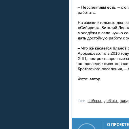
– Перспективы есть, – с о
работать.
На заключительные два в
«Сибирия». Виталий Леони
молодёжи в село нужно соз
дать достойную работу с 
– Что же касается планов 
Аромашево, то в 2016 год
ХПП, построить арочные с
направление животноводст
Кротовского поселения, –
Фото: автор
Теги:
выборы
,
дебаты
,
канд
О ПРОЕКТЕ