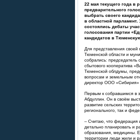
22 мая текущего года в 
предварительного голос
выбрать своего кандида
в областной парламент.
состоялись дебаты учас
голосования партии «Ед
кандидатов в Тюменскую
Для представления своей 
Тюменской области и мун
собрались: председатель 
сбытового кооператива «В
Тюменской облдумы, пред
вопросам и земельным от
директор ООО «Сибирия» 
Первым к собравшимся в 
Абдуллин. Он в своём выст
развитие сельских террито
регионального, так и феде
– Считаю, что федерация 
детально планировать и ра
образования, медицины. Е
территории люди жили и р