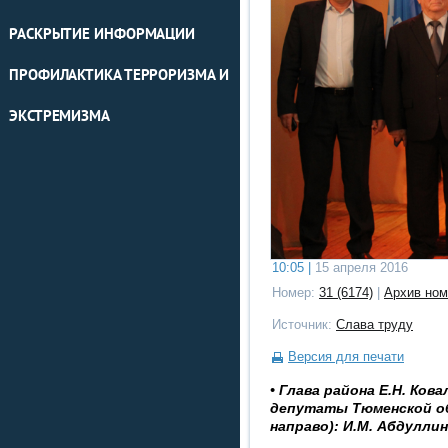
РАСКРЫТИЕ ИНФОРМАЦИИ
ПРОФИЛАКТИКА ТЕРРОРИЗМА И
ЭКСТРЕМИЗМА
10:05 |
15 апреля 2016
Номер:
31 (6174)
|
Архив ном
Источник:
Слава труду
Версия для печати
• Глава района Е.Н. Ков
депутаты Тюменской об
направо): И.М. Абдуллин,