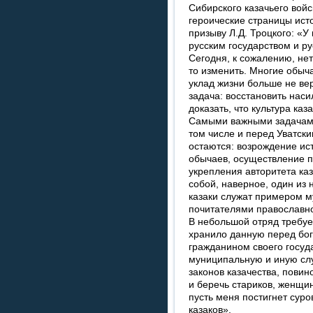
Сибирского казачьего войск
героические страницы ист
призыву Л.Д. Троцкого: «У
русским государством и р
Сегодня, к сожалению, нет
то изменить. Многие обыч
уклад жизни больше не вер
задача: восстановить нас
доказать, что культура каз
Самыми важными задачами
том числе и перед Уватск
остаются: возрождение ист
обычаев, осуществление п
укрепления авторитета ка
собой, наверное, один из 
казаки служат примером м
почитателями православно
В небольшой отряд требуе
хранило данную перед бог
гражданином своего госуда
муниципальную и иную слу
законов казачества, пови
и беречь стариков, женщин
пусть меня постигнет суро
казаков».