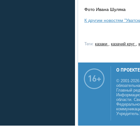
Фото Ивана Шуляка
К другим новостям "Уватск
Теги:
казаки
,
казачий круг
,
О ПРОЕКТЕ
© 2001-2026
обязательна
Главный реда
Информацио
области. Св
Федеральной
коммуникаци
Учредитель