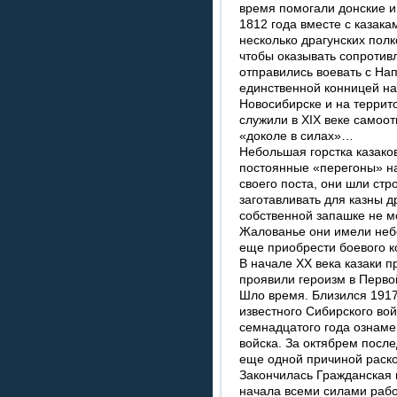
время помогали донские и
1812 года вместе с казака
несколько драгунских полк
чтобы оказывать сопротив
отправились воевать с На
единственной конницей на
Новосибирске и на террит
служили в XIX веке самоот
«доколе в силах»…
Небольшая горстка казако
постоянные «перегоны» н
своего поста, они шли стр
заготавливать для казны д
собственной запашке не м
Жалованье они имели небо
еще приобрести боевого к
В начале ХХ века казаки п
проявили героизм в Перво
Шло время. Близился 1917
известного Сибирского во
семнадцатого года ознаме
войска. За октябрем после
еще одной причиной раско
Закончилась Гражданская 
начала всеми силами работ