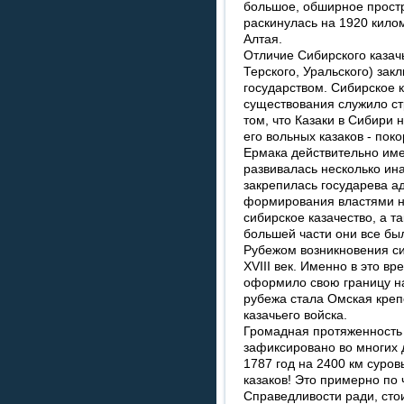
большое, обширное простр
раскинулась на 1920 кило
Алтая.
Отличие Сибирского казачь
Терского, Уральского) зак
государством. Сибирское к
существования служило ст
том, что Казаки в Сибири
его вольных казаков - пок
Ермака действительно име
развивалась несколько ина
закрепилась государева а
формирования властями н
сибирское казачество, а 
большей части они все бы
Рубежом возникновения си
XVIII век. Именно в это в
оформило свою границу н
рубежа стала Омская креп
казачьего войска.
Громадная протяженность 
зафиксировано во многих 
1787 год на 2400 км суров
казаков! Это примерно по 
Справедливости ради, стои