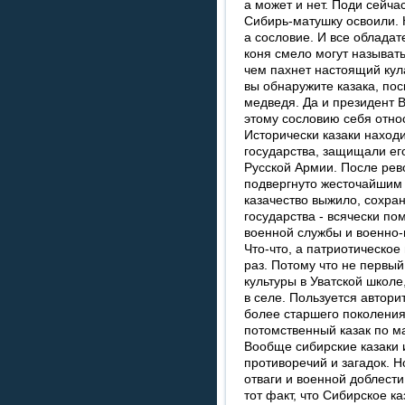
а может и нет. Поди сейчас
Сибирь-матушку освоили. К
а сословие. И все обладат
коня смело могут называть
чем пахнет настоящий кула
вы обнаружите казака, пос
медведя. Да и президент В
этому сословию себя отно
Исторически казаки находи
государства, защищали ег
Русской Армии. После рев
подвергнуто жесточайшим 
казачество выжило, сохран
государства - всячески по
военной службы и военно
Что-что, а патриотическо
раз. Потому что не первы
культуры в Уватской школ
в селе. Пользуется автори
более старшего поколения
потомственный казак по м
Вообще сибирские казаки
противоречий и загадок. Н
отваги и военной доблест
тот факт, что Сибирское к